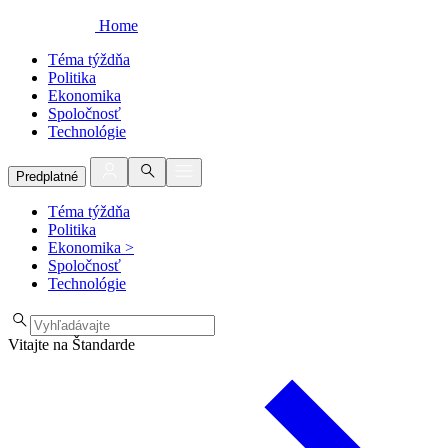
Home
Téma týždňa
Politika
Ekonomika
Spoločnosť
Technológie
Predplatné
Téma týždňa
Politika
Ekonomika
>
Spoločnosť
Technológie
Vitajte na Štandarde