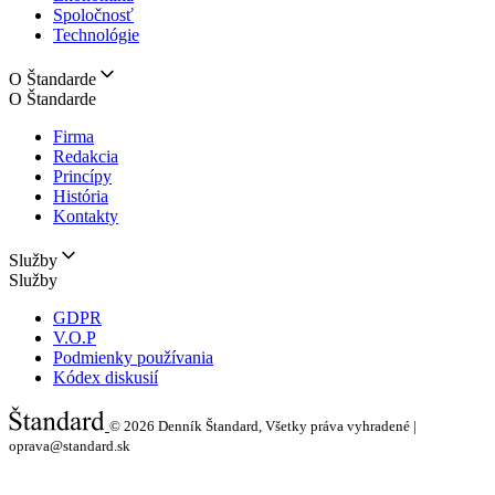
Spoločnosť
Technológie
O Štandarde
O Štandarde
Firma
Redakcia
Princípy
História
Kontakty
Služby
Služby
GDPR
V.O.P
Podmienky používania
Kódex diskusií
© 2026
Denník Štandard, Všetky práva vyhradené |
oprava@standard.sk