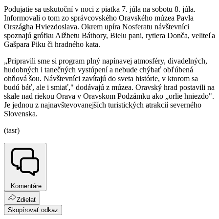
Podujatie sa uskutoční v noci z piatka 7. júla na sobotu 8. júla.
Informovali o tom zo správcovského Oravského múzea Pavla
Országha Hviezdoslava. Okrem upíra Nosferatu návštevníci
spoznajú grófku Alžbetu Báthory, Bielu pani, rytiera Donča, veliteľa
Gašpara Piku či hradného kata.
„Pripravili sme si program plný napínavej atmosféry, divadelných,
hudobných i tanečných vystúpení a nebude chýbať obľúbená
ohňová šou. Návštevníci zavítajú do sveta histórie, v ktorom sa
budú báť, ale i smiať," dodávajú z múzea. Oravský hrad postavili na
skale nad riekou Orava v Oravskom Podzámku ako „orlie hniezdo".
Je jednou z najnavštevovanejších turistických atrakcií severného
Slovenska.
(tasr)
Komentáre
Zdielať
Skopírovať odkaz