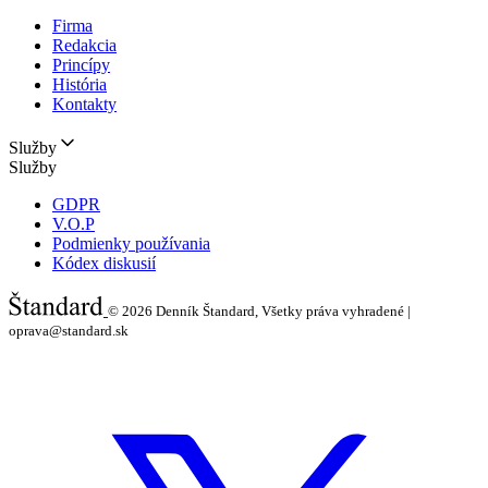
Firma
Redakcia
Princípy
História
Kontakty
Služby
Služby
GDPR
V.O.P
Podmienky používania
Kódex diskusií
© 2026
Denník Štandard, Všetky práva vyhradené |
oprava@standard.sk