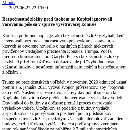
Minúta
|
2023-06-27 22:19:00
Bezpečnostné zložky pred útokom na Kapitol ignorovali
varovania, píše sa v správe vyšetrovacej komisie
Komisia podrobne popisuje, ako bezpečnostné zložky zlyhali, keď
nevenovali pozornosť internetovým príspevkom a správam, v
ktorých sa otvorene hovorilo o násilných plánoch niektorých
prívržencov vtedajšieho prezidenta Donalda Trumpa. Podľa
predsedu komisie senátora Garyho Petersa bezpečnostné zložky
nezlyhali pri zhromažďovaní dôkazov, ale pri "vyhodnocovaní
vážnosti hrozby a postúpení informácií partnerským bezpečnostným
zložkám".
Trump po prezidentských voľbách v novembri 2020 odmietol uznať
prehru a 6. januára 2021 vyzval svojich prívržencov, aby "bojovali
ako diví". Následne sa vyše dvojtisícový dav pohol smerom ku
Kapitolu, kde v tom čase prebiehalo overovanie výsledkov volieb.
Dav vnikol do budovy a dočasne prerušil proces overovania
výsledkov volieb. Útočníkov sa podarilo z budovy vytlačiť
a spacifikovať až po výraznom posilnení počtu príslušníkov
bezpečnostných zložiek, medzitým však stihli demolovať zariadenie
budovy, rozbíjať okná, vyrážať dvere a podľa správy zverejnenej
tento rok napáchať škody za približne 2,7 miliardy amerických