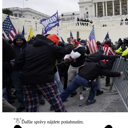
Ďalšie správy nájdete potiahnutím.