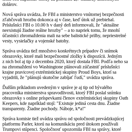
dolárov.
Nová správa uvádza, že FBI a ministerstvo vnútornej bezpečnosti
zľahčovali hrozbu dokonca aj v čase, keď útok už prebiehal.
Príslušníci FBI o 10.00 h v daný deň informovali, že "aktuálne
neexistujú žiadne reálne hrozby" – a to napriek tomu, že mnohí
účastníci zhromaždenia mali na sebe balistické prilby, nepriestrelné
vesty, vysielačky a vojenské batohy.
Správa uvádza tiež množstvo konkrétnych prípadov či snímok
obrazovky, ktoré mali bezpečnostné zložky k dispozícii. Jedným
z nich bol aj tip z decembra 2020, ktorý dostala FBI. Podľa neho sa
na zhromaždení vo Washingtone plánovali zúčastniť príslušníci
krajne pravicovej extrémistickej skupiny Proud Boys, ktorí sa
vyjadrili, že "plánujú skutočne zabíjať ľudí," uvádza správa.
Ďalším príkladom uvedeným v správe je aj tip od bývalého
pracovníka ministerstva spravodlivosti, ktorý FBI poslal snímku
obrazovky s online príspevkami členov extrémistickej skupiny Oath
Keepers, kde napríklad stojí: "Existuje jediná cesta dnu. Žiadne
transparenty. Žiadne pochody. Náboje, k*a!"
Správa komisie tiež uvádza správu od spoločnosti prevádzkujúcej
platformu Parler, ktorú na komunikáciu pred útokom používali
Trumpovi stúpenci. Spoločnosť upozornila FBI na správy, ktoré