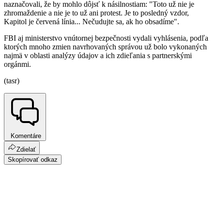
naznačovali, že by mohlo dôjsť k násilnostiam: "Toto už nie je
zhromaždenie a nie je to už ani protest. Je to posledný vzdor,
Kapitol je červená línia... Nečudujte sa, ak ho obsadíme".
FBI aj ministerstvo vnútornej bezpečnosti vydali vyhlásenia, podľa
ktorých mnoho zmien navrhovaných správou už bolo vykonaných
najmä v oblasti analýzy údajov a ich zdieľania s partnerskými
orgánmi.
(tasr)
Komentáre
Zdielať
Skopírovať odkaz