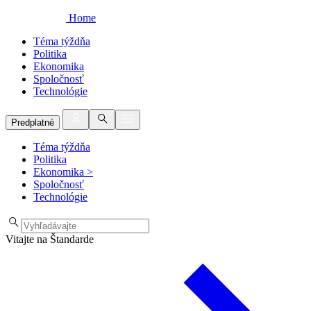
Home
Téma týždňa
Politika
Ekonomika
Spoločnosť
Technológie
Predplatné
Téma týždňa
Politika
Ekonomika
>
Spoločnosť
Technológie
Vitajte na Štandarde