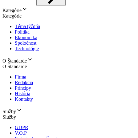
Kategórie
Kategórie
Téma týždňa
Politika
Ekonomika
Spoločnosť
Technológie
O Štandarde
O Štandarde
Firma
Redakcia
Princípy
História
Kontakty
Služby
Služby
GDPR
V.O.P