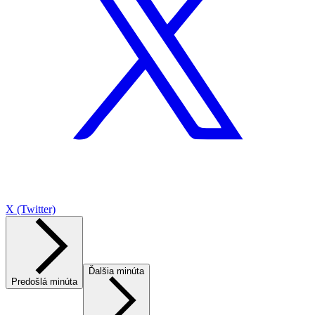
X (Twitter)
Ďalšia minúta
Predošlá minúta