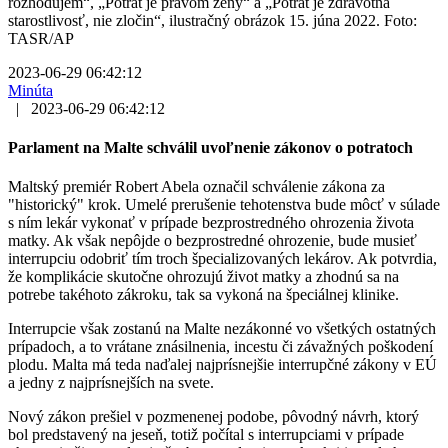
rozhodujem“, „Potrat je právom ženy“ a „Potrat je zdravotná
starostlivosť, nie zločin“, ilustračný obrázok 15. júna 2022. Foto:
TASR/AP
2023-06-29 06:42:12
Minúta
|
2023-06-29 06:42:12
Parlament na Malte schválil uvoľnenie zákonov o potratoch
Maltský premiér Robert Abela označil schválenie zákona za
"historický" krok. Umelé prerušenie tehotenstva bude môcť v súlade
s ním lekár vykonať v prípade bezprostredného ohrozenia života
matky. Ak však nepôjde o bezprostredné ohrozenie, bude musieť
interrupciu odobriť tím troch špecializovaných lekárov. Ak potvrdia,
že komplikácie skutočne ohrozujú život matky a zhodnú sa na
potrebe takéhoto zákroku, tak sa vykoná na špeciálnej klinike.
Interrupcie však zostanú na Malte nezákonné vo všetkých ostatných
prípadoch, a to vrátane znásilnenia, incestu či závažných poškodení
plodu. Malta má teda naďalej najprísnejšie interrupčné zákony v EÚ
a jedny z najprísnejších na svete.
Nový zákon prešiel v pozmenenej podobe, pôvodný návrh, ktorý
bol predstavený na jeseň, totiž počítal s interrupciami v prípade