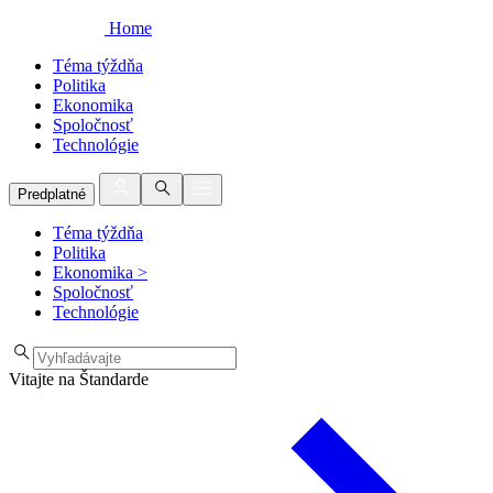
Home
Téma týždňa
Politika
Ekonomika
Spoločnosť
Technológie
Predplatné
Téma týždňa
Politika
Ekonomika
>
Spoločnosť
Technológie
Vitajte na Štandarde