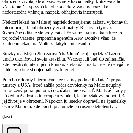
ohrozenia života, ale aj všeobecne zdravia matky, kritizovala ho
však tamojšia vplyvná katolícka cirkev. Zmeny teraz ako
nedostatočné vnímajú, naopak, obhajcovia interrupcií.
Niektorí lekári na Malte aj napriek doterajšiemu zákazu vykonávali
interrupcie, ak bol ohrozený život matky. Riskovali tým až
štvorročné odňatie slobody, zatiaľ čo samotným matkám hrozilo
trojročné väzenie, pripomína agentúra AFP. Dodáva však, že
žiadneho lekára na Malte za takýto čin nesúdili.
Stovky maltských žien zároveň každoročne aj napriek zákazom
umelo ukončovali svoju graviditu. Vycestovali buď do zahraničia,
kde navštívili interrupčnú kliniku, alebo užili na to určené nelegálne
tabletky, ktoré si objednali cez internet.
Potrebu reformy interrupčnej legislatívy podnietil vlaňajší prípad
turistky z USA, ktorá zažila počas dovolenky na Malte neúplný
prirodzený potrat po tom, čo začala silne krvácať. Maltské úrady jej
následnú žiadosť o interrupciu zamietli, lekári však vyhodnotili, že
jej život je v ohrození. Napokon ju letecky dopravili na španielsky
ostrov Malorka, kde podstúpila umelé prerušenie tehotenstva.
(tasr)