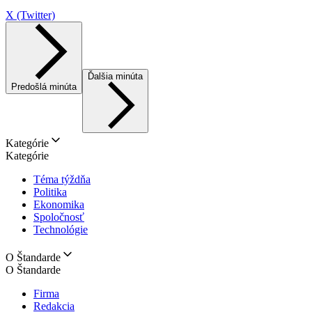
X (Twitter)
Ďalšia minúta
Predošlá minúta
Kategórie
Kategórie
Téma týždňa
Politika
Ekonomika
Spoločnosť
Technológie
O Štandarde
O Štandarde
Firma
Redakcia