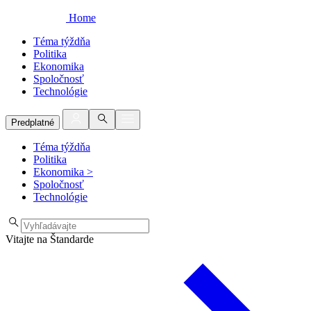
Home
Téma týždňa
Politika
Ekonomika
Spoločnosť
Technológie
Predplatné
Téma týždňa
Politika
Ekonomika
>
Spoločnosť
Technológie
Vitajte na Štandarde