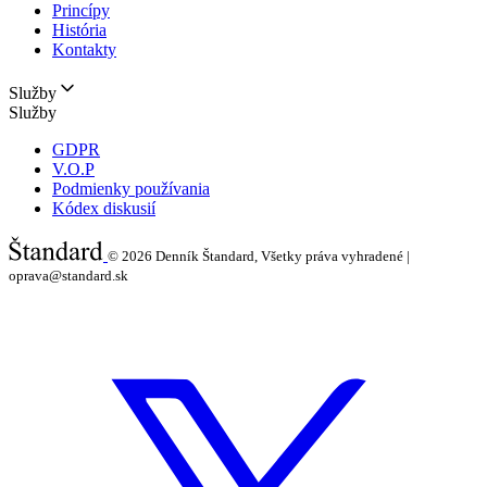
Princípy
História
Kontakty
Služby
Služby
GDPR
V.O.P
Podmienky používania
Kódex diskusií
© 2026
Denník Štandard, Všetky práva vyhradené |
oprava@standard.sk