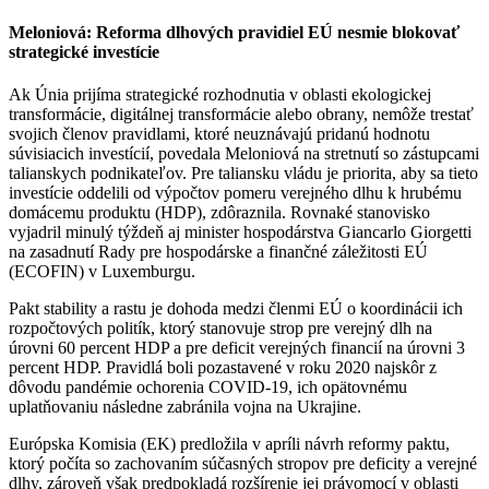
Meloniová: Reforma dlhových pravidiel EÚ nesmie blokovať
strategické investície
Ak Únia prijíma strategické rozhodnutia v oblasti ekologickej
transformácie, digitálnej transformácie alebo obrany, nemôže trestať
svojich členov pravidlami, ktoré neuznávajú pridanú hodnotu
súvisiacich investícií, povedala Meloniová na stretnutí so zástupcami
talianskych podnikateľov. Pre taliansku vládu je priorita, aby sa tieto
investície oddelili od výpočtov pomeru verejného dlhu k hrubému
domácemu produktu (HDP), zdôraznila. Rovnaké stanovisko
vyjadril minulý týždeň aj minister hospodárstva Giancarlo Giorgetti
na zasadnutí Rady pre hospodárske a finančné záležitosti EÚ
(ECOFIN) v Luxemburgu.
Pakt stability a rastu je dohoda medzi členmi EÚ o koordinácii ich
rozpočtových politík, ktorý stanovuje strop pre verejný dlh na
úrovni 60 percent HDP a pre deficit verejných financií na úrovni 3
percent HDP. Pravidlá boli pozastavené v roku 2020 najskôr z
dôvodu pandémie ochorenia COVID-19, ich opätovnému
uplatňovaniu následne zabránila vojna na Ukrajine.
Európska Komisia (EK) predložila v apríli návrh reformy paktu,
ktorý počíta so zachovaním súčasných stropov pre deficity a verejné
dlhy, zároveň však predpokladá rozšírenie jej právomocí v oblasti