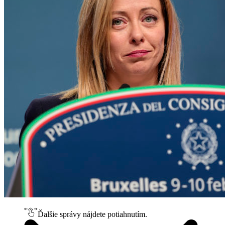
Ďalšie správy nájdete potiahnutím.