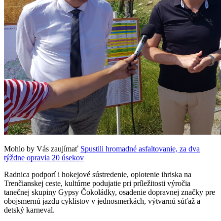
Mohlo by Vás zaujímať
Spustili hromadné asfaltovanie, za dva
týždne opravia 20 úsekov
Radnica podporí i hokejové sústredenie, oplotenie ihriska na
Trenčianskej ceste, kultúrne podujatie pri príležitosti výročia
tanečnej skupiny Gypsy Čokoládky, osadenie dopravnej značky pre
obojsmernú jazdu cyklistov v jednosmerkách, výtvarnú súťaž a
detský karneval.