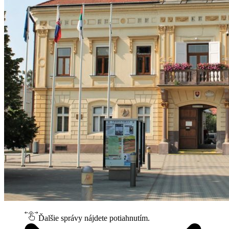
Ďalšie správy nájdete potiahnutím.