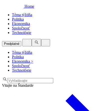
Home
Téma týždňa
Politika
Ekonomika
Spoločnosť
Technológie
Predplatné
Téma týždňa
Politika
Ekonomika
>
Spoločnosť
Technológie
Vitajte na Štandarde