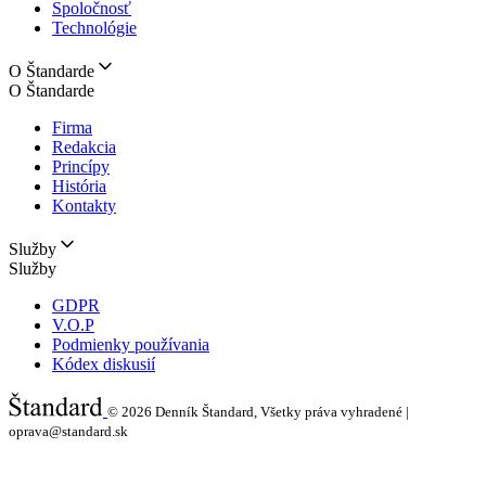
Spoločnosť
Technológie
O Štandarde
O Štandarde
Firma
Redakcia
Princípy
História
Kontakty
Služby
Služby
GDPR
V.O.P
Podmienky používania
Kódex diskusií
© 2026
Denník Štandard, Všetky práva vyhradené |
oprava@standard.sk