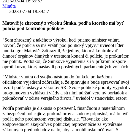
2023-07-04 18:39:57
Minúta
|
2023-07-04 18:39:57
Matovič je zhrozený z výroku Šimka, podľa ktorého má byť
polícia pod kontrolou politikov
"Som zhrozený z takéhoto výroku, keď priamo minister vnútra
hovorí, že polícia sa má vrátiť pod politický vplyv," uviedol líder
hnutia Igor Matovič. Zdôraznil, že jediný, kto má kontrolovať
činnosť orgánov činných v trestnom konaní či polície, je prokurátor,
nie politik. Podotkol, že Šimkove vyjadrenia sú v príkrom rozpore
oproti kurzu, ktorý nastavili po posledných parlamentných voľbách.
"Minister vnútra od svojho nástupu do funkcie pri každom
oficiálnom vyjadrení zdôrazňuje, že spravuje a bude spravovať svoj
rezort podľa ústavy a zákonov SR. Svoje politické priority vyjadril v
programovom vyhlásení vlády a sú nimi udržať verejný poriadok a
pokračovať v očiste verejného života," uviedol v stanovisku rezort.
Podľa premiéra je diskusia o postavení, finančnom a materiálnom
zabezpečení policajtov, prokurátorov a sudcov prípustná, má to byť
podľa neho predmetom verejnej diskusie. "Rovnako ako
zodpovednosť akejkoľvek politickej reprezentácie za vytváranie
zákonných predpokladov na to, aby sa mohli uskutočňovať. S