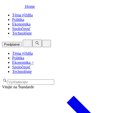
Home
Téma týždňa
Politika
Ekonomika
Spoločnosť
Technológie
Predplatné
Téma týždňa
Politika
Ekonomika
>
Spoločnosť
Technológie
Vitajte na Štandarde