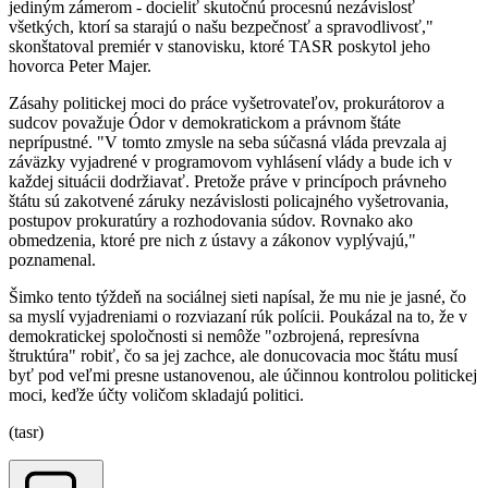
jediným zámerom - docieliť skutočnú procesnú nezávislosť
všetkých, ktorí sa starajú o našu bezpečnosť a spravodlivosť,"
skonštatoval premiér v stanovisku, ktoré TASR poskytol jeho
hovorca Peter Majer.
Zásahy politickej moci do práce vyšetrovateľov, prokurátorov a
sudcov považuje Ódor v demokratickom a právnom štáte
neprípustné. "V tomto zmysle na seba súčasná vláda prevzala aj
záväzky vyjadrené v programovom vyhlásení vlády a bude ich v
každej situácii dodržiavať. Pretože práve v princípoch právneho
štátu sú zakotvené záruky nezávislosti policajného vyšetrovania,
postupov prokuratúry a rozhodovania súdov. Rovnako ako
obmedzenia, ktoré pre nich z ústavy a zákonov vyplývajú,"
poznamenal.
Šimko tento týždeň na sociálnej sieti napísal, že mu nie je jasné, čo
sa myslí vyjadreniami o rozviazaní rúk polícii. Poukázal na to, že v
demokratickej spoločnosti si nemôže "ozbrojená, represívna
štruktúra" robiť, čo sa jej zachce, ale donucovacia moc štátu musí
byť pod veľmi presne ustanovenou, ale účinnou kontrolou politickej
moci, keďže účty voličom skladajú politici.
(tasr)