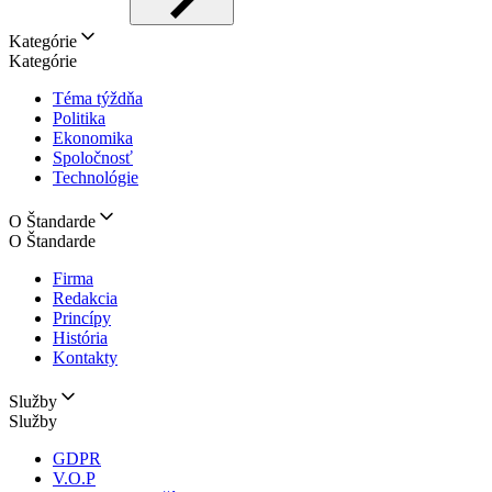
Kategórie
Kategórie
Téma týždňa
Politika
Ekonomika
Spoločnosť
Technológie
O Štandarde
O Štandarde
Firma
Redakcia
Princípy
História
Kontakty
Služby
Služby
GDPR
V.O.P