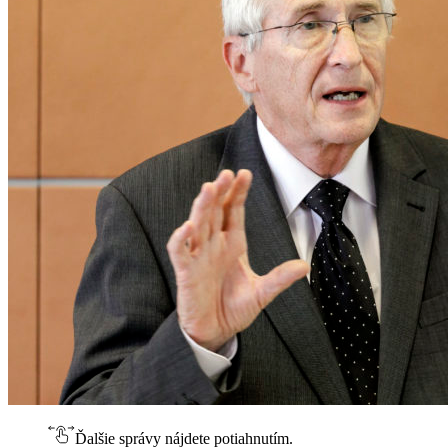
Ďalšie správy nájdete potiahnutím.