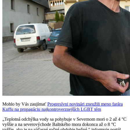
Mohlo by Vás zaujímať
Progresívni novinári zneužili meno farára
Kuffu na propagáciu najkontroverznejších LGBT tém
„Teplotná odchýlka vody sa pohybuje v Severnom mori o 2 až 4 °C
vyššie a na severovýchode Baltského mora dokonca až o 8 °C
vyššie, ako je na súčasné ročné obdobie bežné," informuje portál