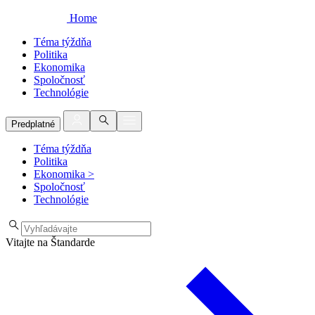
Home
Téma týždňa
Politika
Ekonomika
Spoločnosť
Technológie
Predplatné
Téma týždňa
Politika
Ekonomika
>
Spoločnosť
Technológie
Vitajte na Štandarde