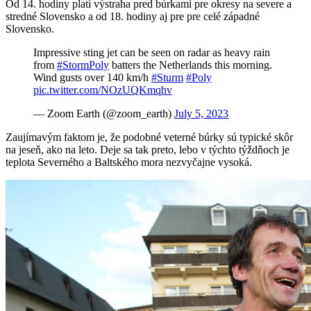
Od 14. hodiny platí výstraha pred búrkami pre okresy na severe a
stredné Slovensko a od 18. hodiny aj pre pre celé západné
Slovensko.
Impressive sting jet can be seen on radar as heavy rain
from
#StormPoly
batters the Netherlands this morning.
Wind gusts over 140 km/h
#Sturm
#Poly
pic.twitter.com/NOzUQKmqhv
— Zoom Earth (@zoom_earth)
July 5, 2023
Zaujímavým faktom je, že podobné veterné búrky sú typické skôr
na jeseň, ako na leto. Deje sa tak preto, lebo v týchto týždňoch je
teplota Severného a Baltského mora nezvyčajne vysoká.