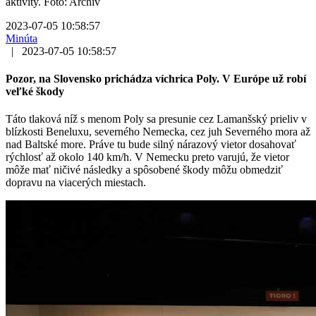
aktivity. Foto: Archív
2023-07-05 10:58:57
Minúta
|
2023-07-05 10:58:57
Pozor, na Slovensko prichádza víchrica Poly. V Európe už robí
veľké škody
Táto tlaková níž s menom Poly sa presunie cez Lamanšský prieliv v
blízkosti Beneluxu, severného Nemecka, cez juh Severného mora až
nad Baltské more. Práve tu bude silný nárazový vietor dosahovať
rýchlosť až okolo 140 km/h. V Nemecku preto varujú, že vietor
môže mať ničivé následky a spôsobené škody môžu obmedziť
dopravu na viacerých miestach.