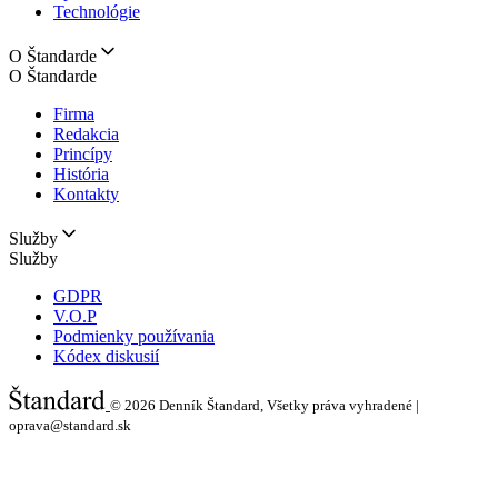
Technológie
O Štandarde
O Štandarde
Firma
Redakcia
Princípy
História
Kontakty
Služby
Služby
GDPR
V.O.P
Podmienky používania
Kódex diskusií
© 2026
Denník Štandard, Všetky práva vyhradené |
oprava@standard.sk