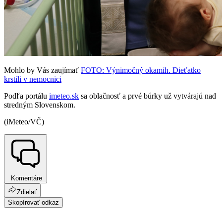
Mohlo by Vás zaujímať
FOTO: Výnimočný okamih. Dieťatko
krstili v nemocnici
Podľa portálu
imeteo.sk
sa oblačnosť a prvé búrky už vytvárajú nad
stredným Slovenskom.
(iMeteo/VČ)
Komentáre
Zdielať
Skopírovať odkaz