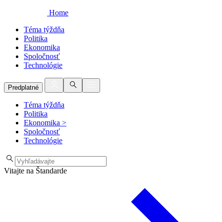
Home
Téma týždňa
Politika
Ekonomika
Spoločnosť
Technológie
Predplatné
Téma týždňa
Politika
Ekonomika
>
Spoločnosť
Technológie
Vitajte na Štandarde