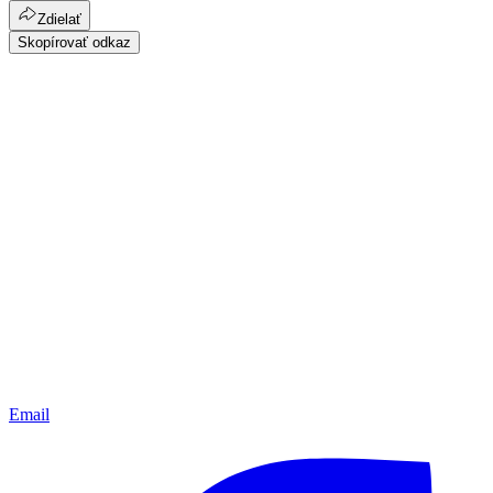
Zdielať
Skopírovať odkaz
Email