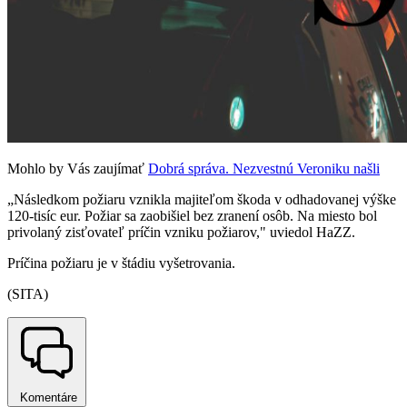
Mohlo by Vás zaujímať
Dobrá správa. Nezvestnú Veroniku našli
„Následkom požiaru vznikla majiteľom škoda v odhadovanej výške
120-tisíc eur. Požiar sa zaobišiel bez zranení osôb. Na miesto bol
privolaný zisťovateľ príčin vzniku požiarov," uviedol HaZZ.
Príčina požiaru je v štádiu vyšetrovania.
(SITA)
Komentáre