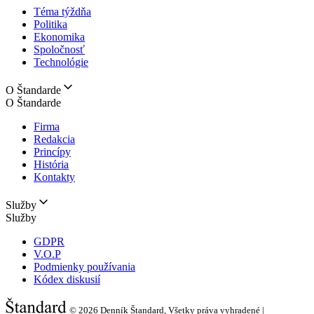
Téma týždňa
Politika
Ekonomika
Spoločnosť
Technológie
O Štandarde
O Štandarde
Firma
Redakcia
Princípy
História
Kontakty
Služby
Služby
GDPR
V.O.P
Podmienky používania
Kódex diskusií
© 2026
Denník Štandard, Všetky práva vyhradené |