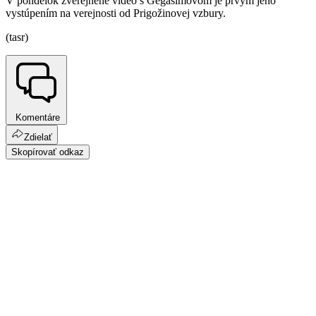
V pondelok zverejnené video s Gegasimovom je prvým jeho
vystúpením na verejnosti od Prigožinovej vzbury.
(tasr)
Komentáre
Zdielať
Skopírovať odkaz