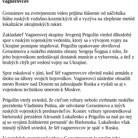
vagnerovcov
Gerasimov na zverejnenom videu prijíma hlásenie od náčelníka
štábu ruských vzdušno-kozmických síl a vyzýva na zlepšenie metód
lokalizácie ukrajinských rakiet.
Zakladateľ Vagnerovej skupiny Jevgenij Prigožin viedol dlhodobý
spor s ruským vojenským vedením, ktorý sa s vývojom vojny na
Ukrajine postupne stupňoval. Prigožin opakovane obviňoval
Gerasimova a ruského ministra obrany Sergeja Šojgua z toho, že
jeho bojovníkom nedodávajú dostatok munície a vybavenia, a tiež z
hrubých chýb pri vedení vojny na Ukrajine.
Spor eskaloval v júni, keď šéf vagnerovcov obvinil ruskú armádu z
útoku na tábory svojich bojovníkov. Vagnerovci následne obsadili
mesto Rostov nad Donom na juhozápade Ruska a vydali sa aj s
vojenskou technikou smerom k Moskve.
Prigožin vtedy uviedol, že cieľom vzbury nebolo zvrhnutie ruského
prezidenta Vladimira Putina, ale odvolanie Gerasimova a iných
ruských vojenských predstaviteľov. Koniec vzbury sprostredkoval
bieloruský prezident Alexandr Lukašenko a Prigožin sa mal po nej
aj so svojimi žoldniermi presunúť do Bieloruska. Lukašenko však
minulý týždeň uviedol, že šéf vagnerovcov je späť v Rusku.