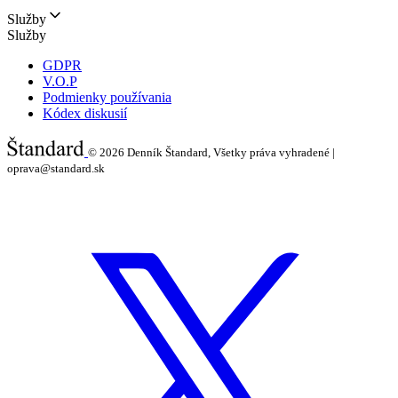
Služby
Služby
GDPR
V.O.P
Podmienky používania
Kódex diskusií
© 2026
Denník Štandard, Všetky práva vyhradené |
oprava@standard.sk