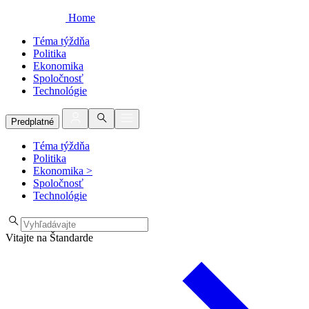
Home
Téma týždňa
Politika
Ekonomika
Spoločnosť
Technológie
Predplatné
Téma týždňa
Politika
Ekonomika
>
Spoločnosť
Technológie
Vitajte na Štandarde