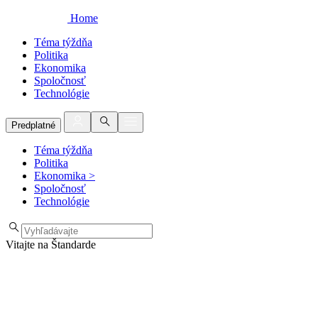
Home
Téma týždňa
Politika
Ekonomika
Spoločnosť
Technológie
Predplatné
Téma týždňa
Politika
Ekonomika
>
Spoločnosť
Technológie
Vitajte na Štandarde