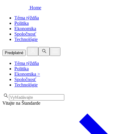
Home
Téma týždňa
Politika
Ekonomika
Spoločnosť
Technológie
Predplatné
Téma týždňa
Politika
Ekonomika
>
Spoločnosť
Technológie
Vitajte na Štandarde