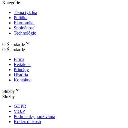
Kategórie
Téma týždňa
Politika
Ekonomika
Spoločnosť
Technológie
O Štandarde
O Štandarde
Firma
Redakcia
Princípy
História
Kontakty
Služby
Služby
GDPR
V.O.P
Podmienky používania
Kódex diskusií