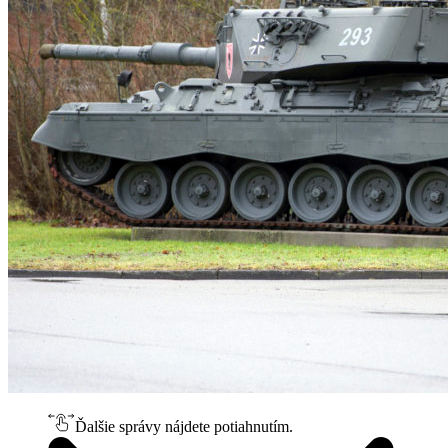
Ďalšie správy nájdete potiahnutím.