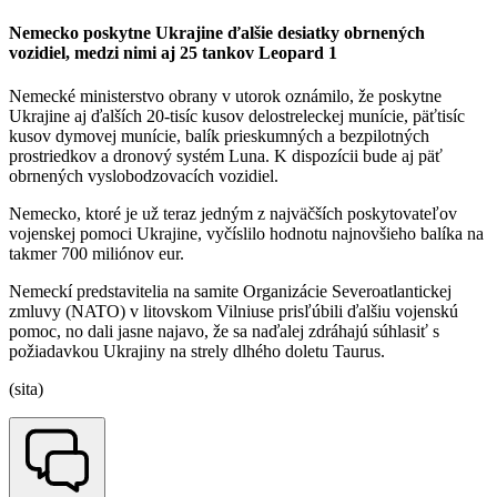
Nemecko poskytne Ukrajine ďalšie desiatky obrnených
vozidiel, medzi nimi aj 25 tankov Leopard 1
Nemecké ministerstvo obrany v utorok oznámilo, že poskytne
Ukrajine aj ďalších 20-tisíc kusov delostreleckej munície, päťtisíc
kusov dymovej munície, balík prieskumných a bezpilotných
prostriedkov a dronový systém Luna. K dispozícii bude aj päť
obrnených vyslobodzovacích vozidiel.
Nemecko, ktoré je už teraz jedným z najväčších poskytovateľov
vojenskej pomoci Ukrajine, vyčíslilo hodnotu najnovšieho balíka na
takmer 700 miliónov eur.
Nemeckí predstavitelia na samite Organizácie Severoatlantickej
zmluvy (NATO) v litovskom Vilniuse prisľúbili ďalšiu vojenskú
pomoc, no dali jasne najavo, že sa naďalej zdráhajú súhlasiť s
požiadavkou Ukrajiny na strely dlhého doletu Taurus.
(sita)