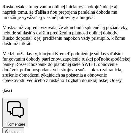
Rusko však s fungovaním obilnej iniciatívy spokojné nie je aj
napriek tomu, že ďalšia s ňou prepojená paralelná dohoda mu
umožňuje vyvážať aj vlastné potraviny a hnojivá.
Moskva už vopred avizovala, že ak nebudú splnené jej požiadavky,
nebude súhlasiť s ďalším predĺžením platnosti obilnej dohody.
Rusko doposiaľ k jej predĺženiu napokon vždy pristúpilo, k čomu
došlo už trikrát.
Medzi požiadavky, ktorými Kremeľ podmieňuje súhlas s ďalším
fungovaním dohody patrí znovuzapojenie ruskej poľnohospodárskej
banky Rosseľchozbank do platobnej siete SWIFT, obnovenie
dodávok poľnohospodárskych strojov a súčiastok zo zahraničia,
zrušenie obmedzení týkajúcich sa poistenia a obnovenie
čpavkovodu vedúceho z ruského Togliatti do ukrajinskej Odesy.
(tasr)
Komentáre
Zdielať