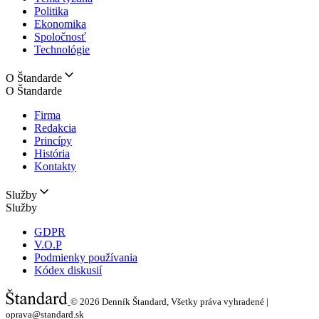
Politika
Ekonomika
Spoločnosť
Technológie
O Štandarde
O Štandarde
Firma
Redakcia
Princípy
História
Kontakty
Služby
Služby
GDPR
V.O.P
Podmienky používania
Kódex diskusií
© 2026
Denník Štandard, Všetky práva vyhradené |
oprava@standard.sk