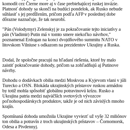
komodít cez Čierne more aj v čase prebiehajúcej ruskej invázie.
Platnosť dohody sa skončí na budúci pondelok, ak Rusko nebude
súhlasiť s jej predĺžením, pričom podľa AFP v poslednej dobe
dôrazne naznačuje, že tak neurobí.
"Pán (Volodymyr) Zelenskyj je za pokračovanie tejto iniciatívy a
pán (Vladimir) Putin má v tomto smere niekoľko návrhov,"
poznamenal Erdogan na konci dvojdňového summitu NATO v
litovskom Vilniuse s odkazom na prezidentov Ukrajiny a Ruska.
Dodal, že spoločne pracujú na hľadaní riešenia, ktoré by malo
zaistiť pokračovanie dohody, pričom sa zohľadňujú aj Putinove
návrhy.
Dohodu o dodávkach obilia medzi Moskvou a Kyjevom vlani v júli
Turecko a OSN. Blokáda ukrajinských prístavov ruskou armádou
by totiž mohla spôsobiť globálnu potravinovú krízu. Rusko a
Ukrajina patria medzi najväčších svetových vývozcov
poľnohospodárskych produktov, takže je od nich závislých mnoho
krajín.
Spomínaná dohoda umožnila Ukrajine vyviezť už vyše 32 miliónov
ton obilia a potravín z troch ukrajinských prístavov – Čornomorsk,
Odesa a Pivdennyj.