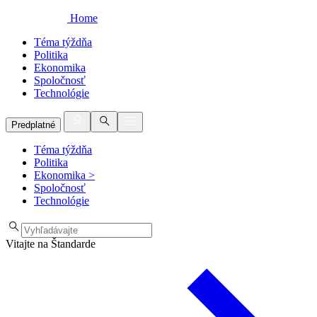
Home
Téma týždňa
Politika
Ekonomika
Spoločnosť
Technológie
Predplatné
Téma týždňa
Politika
Ekonomika
>
Spoločnosť
Technológie
Vitajte na Štandarde