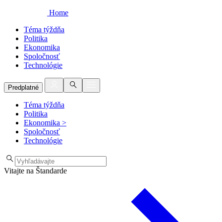
Home
Téma týždňa
Politika
Ekonomika
Spoločnosť
Technológie
Predplatné
Téma týždňa
Politika
Ekonomika
>
Spoločnosť
Technológie
Vitajte na Štandarde