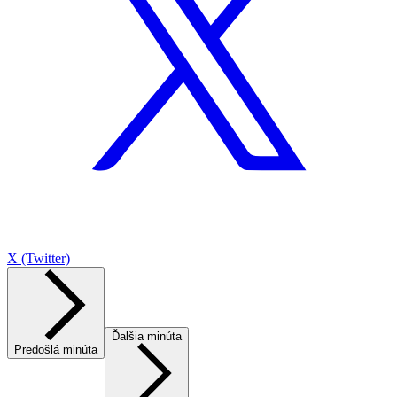
X (Twitter)
Ďalšia minúta
Predošlá minúta