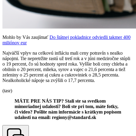
Mohlo by Vás zaujímať
Do štátnej pokladnice odviedli takmer 400
miliónov eur
Najväčší vplyv na celkovú infláciu mali ceny potravín s nealko
nápojmi. Tie nepretržite rastú už tretí rok a v júni medziročne stúpli
o 19 percent, čo sú hodnoty spred roka. Vyššie boli ceny chleba a
obilnín o 20 percent, mlieka, syrov a vajec o 21,6 percenta a tiež
zeleniny o 25 percent aj cukru a cukroviniek o 28,5 percenta.
Nealkoholické nápoje sa zvýšili o 17,7 percenta.
(tasr)
MÁTE PRE NÁS TIP? Stali ste sa svedkom
mimoriadnej udalosti? Boli ste pri tom, máte fotky,
či video? Pošlite nám informácie s krátkym popisom
udalosti na email:
regiony@standard.sk