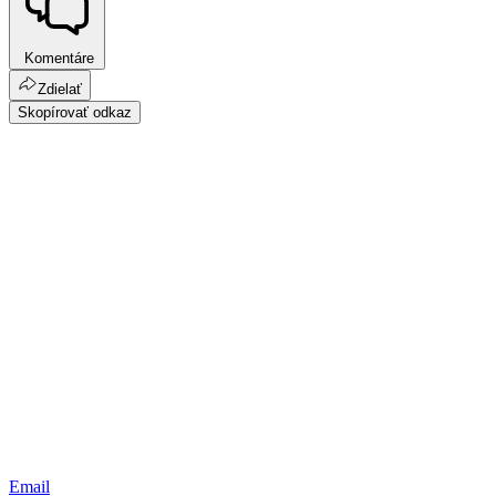
Komentáre
Zdielať
Skopírovať odkaz
Email