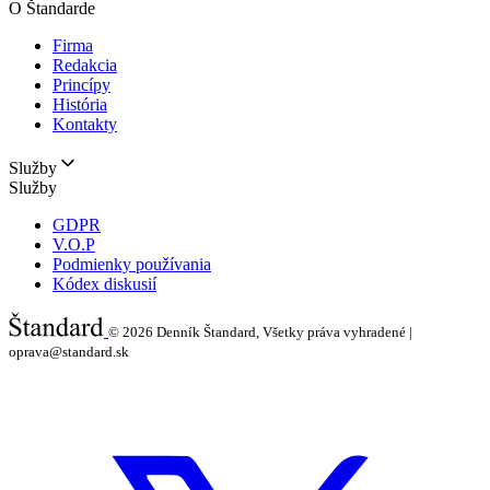
O Štandarde
Firma
Redakcia
Princípy
História
Kontakty
Služby
Služby
GDPR
V.O.P
Podmienky používania
Kódex diskusií
© 2026
Denník Štandard, Všetky práva vyhradené |
oprava@standard.sk