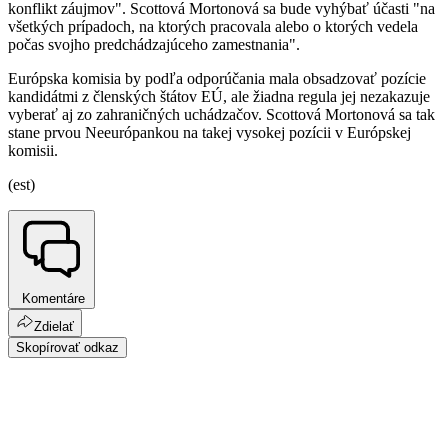
konflikt záujmov". Scottová Mortonová sa bude vyhýbať účasti "na
všetkých prípadoch, na ktorých pracovala alebo o ktorých vedela
počas svojho predchádzajúceho zamestnania".
Európska komisia by podľa odporúčania mala obsadzovať pozície
kandidátmi z členských štátov EÚ, ale žiadna regula jej nezakazuje
vyberať aj zo zahraničných uchádzačov. Scottová Mortonová sa tak
stane prvou Neeurópankou na takej vysokej pozícii v Európskej
komisii.
(est)
Komentáre
Zdielať
Skopírovať odkaz