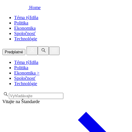
Home
Téma týždňa
Politika
Ekonomika
Spoločnosť
Technológie
Predplatné
Téma týždňa
Politika
Ekonomika
>
Spoločnosť
Technológie
Vitajte na Štandarde