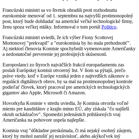
Francúzski ministri sa vo štvrtok ohradili proti rozhodnutiu
eurokomisie menovať od 1. septembra na najvyšší protimonopolný
post, ktorý bude dohliadať na americké veľké technologické firmy,
ženu spoza veľkej mláky. Informoval o tom portál
Politico
.
Francúzski ministri uviedli, že ich výber Fiony Scottovej
Mortonovej "prekvapil" a "eurokomisia by ho mala prehodnotiť".
Aj niektorí členovia Komisie spochybnili vymenovanie Američanky
a nedostatočné preverenie jej profesijných skúseností.
Europoslanci zo štyroch najväčších frakcií europarlamentu zas
poslali Európskej komisii otvorený list. V ňom sa pýtajú, prečo
práve vtedy, keď v Európe vzniká jeden z najtvrdších zákonov o
regulácii digitálnych obrov, by sa mal na protimonopolnej kontrole
podieľať človek, ktorý pracoval pre amerických technologických
gigantov ako Apple, Microsoft či Amazon.
Hovorkyňa Komisie v stredu uviedla, že Komisia otvorila voľné
miesto pre kandidátov z krajín mimo EÚ, aby získala "čo najširší
okruh uchádzačov". Spomedzi jedenástich prihlásených vraj
Američanka na pohovore uspela najlepšie.
Komisia vraj "dôkladne preskúmala, či má nejaký osobný záujem,
ktorý by mohol narušiť jej nezávislosť, alebo akýkoľvek iný