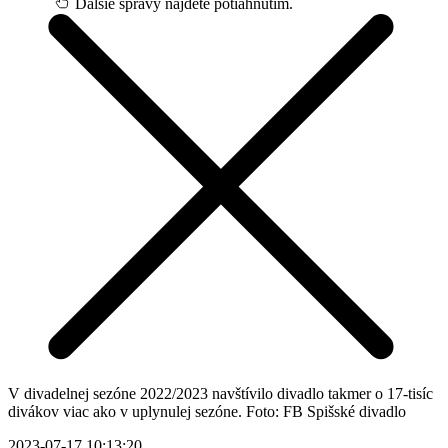
Ďalšie správy nájdete potiahnutím.
V divadelnej sezóne 2022/2023 navštívilo divadlo takmer o 17-tisíc
divákov viac ako v uplynulej sezóne. Foto: FB Spišské divadlo
2023-07-17 10:13:20