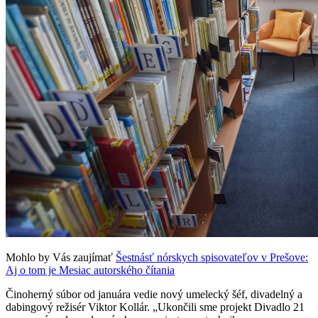
Mohlo by Vás zaujímať
Šestnásť nórskych spisovateľov v Prešove:
Aj o tom je Mesiac autorského čítania
Činoherný súbor od januára vedie nový umelecký šéf, divadelný a
dabingový režisér Viktor Kollár. „Ukončili sme projekt Divadlo 21