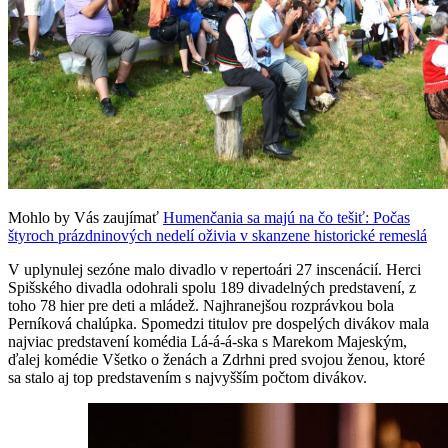
Mohlo by Vás zaujímať
Humenčania sa majú na čo tešiť: Počas
štyroch prázdninových nedelí oživia v skanzene historické remeslá
V uplynulej sezóne malo divadlo v repertoári 27 inscenácií. Herci
Spišského divadla odohrali spolu 189 divadelných predstavení, z
toho 78 hier pre deti a mládež. Najhranejšou rozprávkou bola
Perníková chalúpka. Spomedzi titulov pre dospelých divákov mala
najviac predstavení komédia Lá-á-á-ska s Marekom Majeským,
ďalej komédie Všetko o ženách a Zdrhni pred svojou ženou, ktoré
sa stalo aj top predstavením s najvyšším počtom divákov.