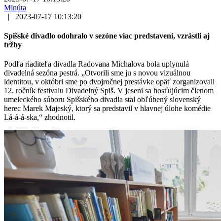
Minúta
|
2023-07-17 10:13:20
Spišské divadlo odohralo v sezóne viac predstavení, vzrástli aj
tržby
Podľa riaditeľa divadla Radovana Michalova bola uplynulá
divadelná sezóna pestrá. „Otvorili sme ju s novou vizuálnou
identitou, v októbri sme po dvojročnej prestávke opäť zorganizovali
12. ročník festivalu Divadelný Spiš. V jeseni sa hosťujúcim členom
umeleckého súboru Spišského divadla stal obľúbený slovenský
herec Marek Majeský, ktorý sa predstavil v hlavnej úlohe komédie
Lá-á-á-ska,“ zhodnotil.