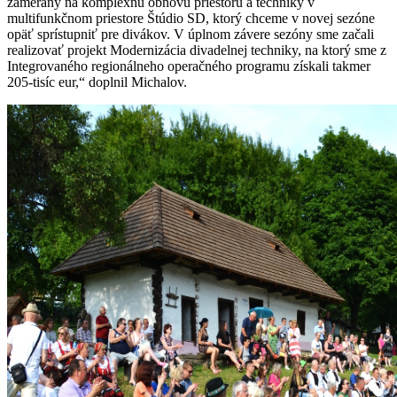
zameraný na komplexnú obnovu priestoru a techniky v
multifunkčnom priestore Štúdio SD, ktorý chceme v novej sezóne
opäť sprístupniť pre divákov. V úplnom závere sezóny sme začali
realizovať projekt Modernizácia divadelnej techniky, na ktorý sme z
Integrovaného regionálneho operačného programu získali takmer
205-tisíc eur,“ doplnil Michalov.