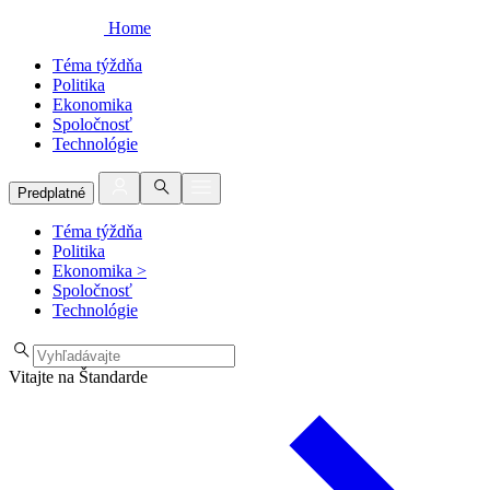
Home
Téma týždňa
Politika
Ekonomika
Spoločnosť
Technológie
Predplatné
Téma týždňa
Politika
Ekonomika
>
Spoločnosť
Technológie
Vitajte na Štandarde