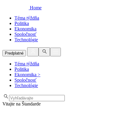
Home
Téma týždňa
Politika
Ekonomika
Spoločnosť
Technológie
Predplatné
Téma týždňa
Politika
Ekonomika
>
Spoločnosť
Technológie
Vitajte na Štandarde