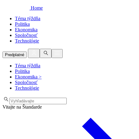
Home
Téma týždňa
Politika
Ekonomika
Spoločnosť
Technológie
Predplatné
Téma týždňa
Politika
Ekonomika
>
Spoločnosť
Technológie
Vitajte na Štandarde