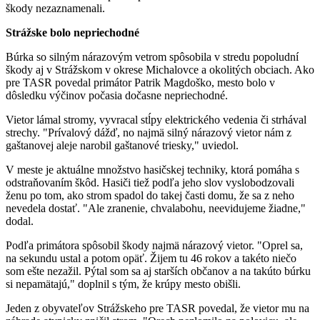
škody nezaznamenali.
Strážske bolo nepriechodné
Búrka so silným nárazovým vetrom spôsobila v stredu popoludní
škody aj v Strážskom v okrese Michalovce a okolitých obciach. Ako
pre TASR povedal primátor Patrik Magdoško, mesto bolo v
dôsledku výčinov počasia dočasne nepriechodné.
Vietor lámal stromy, vyvracal stĺpy elektrického vedenia či strhával
strechy. "Prívalový dážď, no najmä silný nárazový vietor nám z
gaštanovej aleje narobil gaštanové triesky," uviedol.
V meste je aktuálne množstvo hasičskej techniky, ktorá pomáha s
odstraňovaním škôd. Hasiči tiež podľa jeho slov vyslobodzovali
ženu po tom, ako strom spadol do takej časti domu, že sa z neho
nevedela dostať. "Ale zranenie, chvalabohu, neevidujeme žiadne,"
dodal.
Podľa primátora spôsobil škody najmä nárazový vietor. "Oprel sa,
na sekundu ustal a potom opäť. Žijem tu 46 rokov a takéto niečo
som ešte nezažil. Pýtal som sa aj starších občanov a na takúto búrku
si nepamätajú," doplnil s tým, že krúpy mesto obišli.
Jeden z obyvateľov Strážskeho pre TASR povedal, že vietor mu na