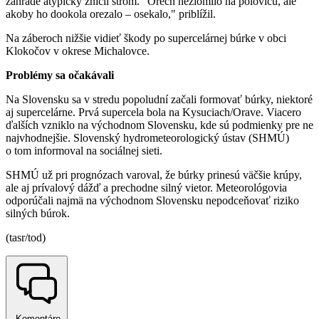
záhrade atypicky zničil strom. "Orech nezlomilo na polovicu, ale
akoby ho dookola orezalo – osekalo," priblížil.
Na záberoch nižšie vidieť škody po supercelárnej búrke v obci
Klokočov v okrese Michalovce.
Problémy sa očakávali
Na Slovensku sa v stredu popoludní začali formovať búrky, niektoré
aj supercelárne. Prvá supercela bola na Kysuciach/Orave. Viacero
ďalších vzniklo na východnom Slovensku, kde sú podmienky pre ne
najvhodnejšie. Slovenský hydrometeorologický ústav (SHMÚ)
o tom informoval na sociálnej sieti.
SHMÚ už pri prognózach varoval, že búrky prinesú väčšie krúpy,
ale aj prívalový dážď a prechodne silný vietor. Meteorológovia
odporúčali najmä na východnom Slovensku nepodceňovať riziko
silných búrok.
(tasr/tod)
Komentáre