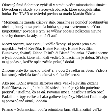
Okresný úrad Sobrance vyhlásil v stredu večer mimoriadnu situáciu.
Dôvodom sú škody vo viacerých obciach, ktoré spôsobila silná
búrka. Pre TASR to uviedol prednosta úradu Marián Škirda.
"Momentálne zasadá krízový štáb. Snažíme sa pomôcť postihnutým
obciam, ktorými sa prehnala búrka spojená s veternou smršťou a
krupobitím," povedal s tým, že výčiny počasia poškodili hlavne
strechy domov, fasády, okná či autá.
Medzi obcami, kde evidujú väčšie škody, sú podľa jeho slov
napríklad Veľké Revištia, Blatné Remety, Blatné Revištia,
Bunkovce, Svätuš, Záhor, Tašuľa či Blatná Polianka. "Zatiaľ vieme
o tých obciach, ktoré nám dali vedieť. Situácia nie je dobrá. Sťažuje
to aj počasie, keďže opäť začalo pršať," dodal.
Zničené príbytky možno vidieť aj v obci Závadka na Spiši. Video z
katastrofy zdieľala facebooková stránka iMeteo.sk.
Ako pre TASR uviedla starostka obce Veľké Revištia Zuzana
Boháčiková, evidujú okolo 20 striech, ktoré je rýchlo potrebné
prekryť. "Riešime, čo sa dá. Povolali sme aj hasičov z iných obcí.
Padali tu krúpy veľké asi ako golfové loptičky. Niektorí ľudia majú
aj porozbíjané okná," dodala.
Priamo v Sobranciach podľa primátora Jána Sklára zatiaľ veľké