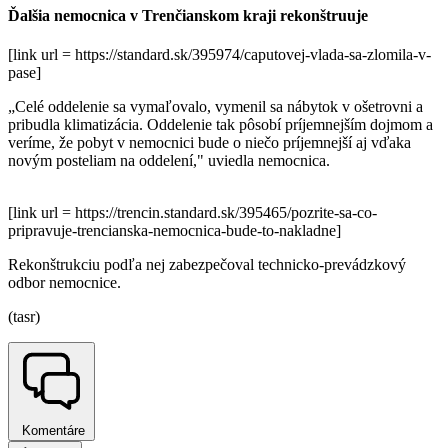
Ďalšia nemocnica v Trenčianskom kraji rekonštruuje
[link url = https://standard.sk/395974/caputovej-vlada-sa-zlomila-v-
pase]
„Celé oddelenie sa vymaľovalo, vymenil sa nábytok v ošetrovni a
pribudla klimatizácia. Oddelenie tak pôsobí príjemnejším dojmom a
veríme, že pobyt v nemocnici bude o niečo príjemnejší aj vďaka
novým posteliam na oddelení," uviedla nemocnica.
[link url = https://trencin.standard.sk/395465/pozrite-sa-co-
pripravuje-trencianska-nemocnica-bude-to-nakladne]
Rekonštrukciu podľa nej zabezpečoval technicko-prevádzkový
odbor nemocnice.
(tasr)
Komentáre