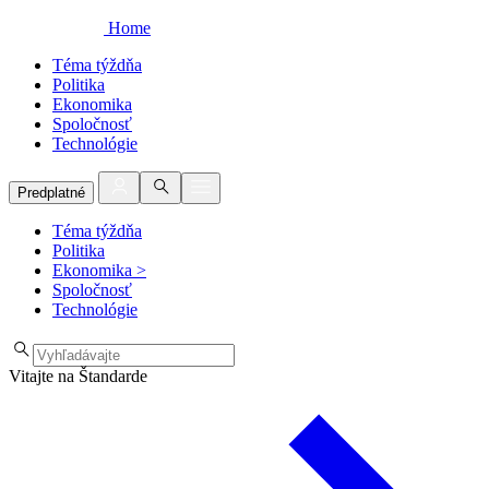
Home
Téma týždňa
Politika
Ekonomika
Spoločnosť
Technológie
Predplatné
Téma týždňa
Politika
Ekonomika
>
Spoločnosť
Technológie
Vitajte na Štandarde