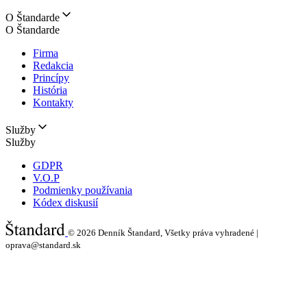
O Štandarde
O Štandarde
Firma
Redakcia
Princípy
História
Kontakty
Služby
Služby
GDPR
V.O.P
Podmienky používania
Kódex diskusií
© 2026
Denník Štandard, Všetky práva vyhradené |
oprava@standard.sk