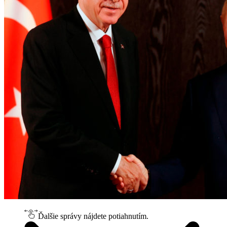
Ďalšie správy nájdete potiahnutím.