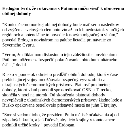
Erdogan tvrdí, že rokovania s Putinom môžu viesť k obnoveniu
obilnej dohody
"Koniec čiernomorskej obilnej dohody bude mať sériu následkov –
od zvýšenia svetových cien potravín až po ich nedostatok v určitých
regiónoch a potenciálne to povedie k novým migračným vlnám,"
povedal Erdogan novinárom na palube lietadla pri návrate zo
Severného Cypru.
"Verím, že dôkladnou diskusiou o tejto záležitosti s prezidentom
Putinom môžeme zabezpečiť pokračovanie tohto humanitárneho
úsilia," dodal.
Rusko v pondelok odmietlo predĺžiť obilnú dohodu, ktorá v čase
prebiehajúcej vojny umožňovala bezpečný vývoz obilia z
ukrajinských čiernomorských prístavov. Platnosť predmetnej
dohody, ktorú vlani pomohli sprostredkovať OSN a Turecko,
skončila v noci na utorok. Od skončenia platnosti dohody
nevyplávali z ukrajinských čiernomorských prístavov žiadne lode a
Rusko opakovane ostreľovalo prístavné mestá na juhu Ukrajiny.
"Sme si vedomí toho, že prezident Putin má isté očakávania aj od
západných krajín, a je kľúčové, aby tieto krajiny v tomto smere
podnikli určité kroky," povedal Erdogan.