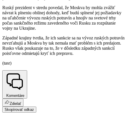
Ruský prezident v stredu povedal, že Moskva by mohla zvážiť
návrat k plneniu obilnej dohody, keď budú splnené jej požiadavky
na uľahčenie vývozu ruských potravín a hnojív na svetové trhy
počas sankčného režimu zavedeného voči Rusku za rozpútanie
vojny na Ukrajine.
Západné krajiny tvrdia, že ich sankcie sa na vývoz ruských potravín
nevzťahujú a Moskva by tak nemala mať problém s ich predajom.
Rusko však poukazuje na to, že v dôsledku západných sankcií
poisťovne odmietajú kryť ich prepravu.
(tasr)
Komentáre
Zdielať
Skopírovať odkaz