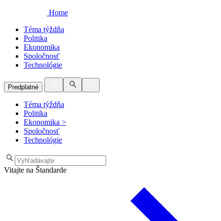
Home
Téma týždňa
Politika
Ekonomika
Spoločnosť
Technológie
Predplatné
Téma týždňa
Politika
Ekonomika
>
Spoločnosť
Technológie
Vitajte na Štandarde