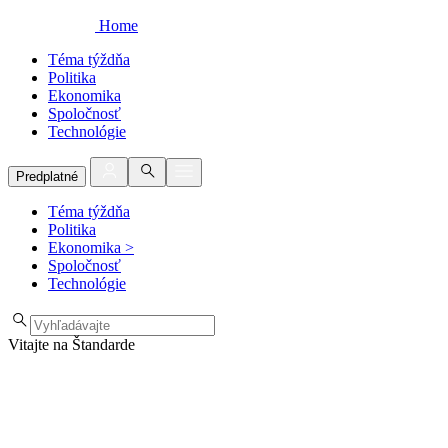
Home
Téma týždňa
Politika
Ekonomika
Spoločnosť
Technológie
Predplatné
Téma týždňa
Politika
Ekonomika
>
Spoločnosť
Technológie
Vitajte na Štandarde