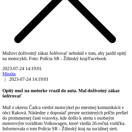
Mužovi doživotný zákaz šoférovať nebránil v tom, aby jazdil opitý
na motocykli. Foto: Polícia SR - Žilinský kraj/Facebook
2023-07-24 14:19:01
Minúta
|
2023-07-24 14:19:01
Opitý muž na motorke vrazil do auta. Mal doživotný zákaz
šoférovať
Muž z okresu Čadca viedol motocykel po miestnej komunikácii v
obci Raková. Následne z doposiaľ presne nezistených príčin prešiel
do protismernej časti vozovky, kde došlo k stretu s osobným
motorovým vozidlom Volkswagen, ktoré viedla 26-ročná vodička.
Informovala o tom Polícia SR - Žilinský kraj na sociálnej sieti.