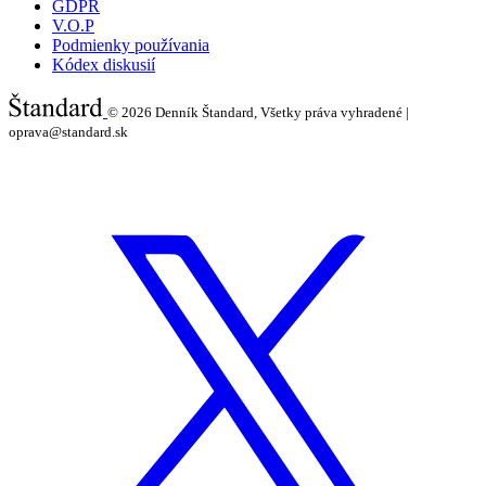
GDPR
V.O.P
Podmienky používania
Kódex diskusií
© 2026
Denník Štandard, Všetky práva vyhradené |
oprava@standard.sk