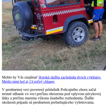
Mohlo by Vás zaujímať
Horská služba zachránila dvoch cyklistov.
Medzi nimi bol aj 13-ročný chlapec
V predmetnej veci poverený príslušník Policajného zboru začal
trestné stíhanie vo veci prečinu ohrozenia pod vplyvom návykovej
látky a prečinu marenia výkonu úradného rozhodnutia. Ďalšie
okolnosti prípadu sú predmetom prebiehajúceho vyšetrovania.