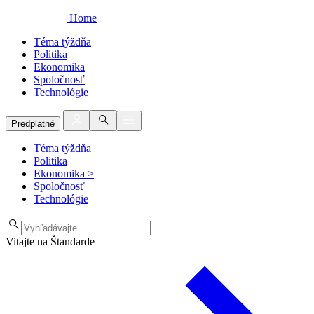
Home
Téma týždňa
Politika
Ekonomika
Spoločnosť
Technológie
Predplatné
Téma týždňa
Politika
Ekonomika
>
Spoločnosť
Technológie
Vitajte na Štandarde