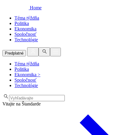
Home
Téma týždňa
Politika
Ekonomika
Spoločnosť
Technológie
Predplatné
Téma týždňa
Politika
Ekonomika
>
Spoločnosť
Technológie
Vitajte na Štandarde