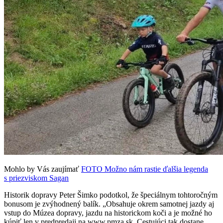
Mohlo by Vás zaujímať
FOTO Možno nám rastie ďalšia legenda
s priezviskom Sagan
Historik dopravy Peter Šimko podotkol, že špeciálnym tohtoročným
bonusom je zvýhodnený balík. „Obsahuje okrem samotnej jazdy aj
vstup do Múzea dopravy, jazdu na historickom koči a je možné ho
kúpiť len v predpredaji na www.pmza.sk. Cestujúci tak dostane