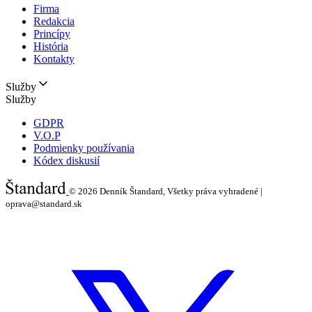
Firma
Redakcia
Princípy
História
Kontakty
Služby
Služby
GDPR
V.O.P
Podmienky používania
Kódex diskusií
© 2026
Denník Štandard, Všetky práva vyhradené |
oprava@standard.sk