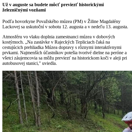
Už v auguste sa budete môcť previezť historickými
železničnými vozňami
Podľa hovorkyne Považského múzea (PM) v Žiline Magdalény
Lackovej sa uskutoční v sobotu 12. augusta a v nedeľu 13. augusta.
Atmosféru vo vlaku doplnia zamestnanci múzea v dobových
kostýmoch. „Na zastávke v Rajeckých Tepliciach čaká na
cestujúcich prehliadka Múzea dopravy s rôznymi interaktívnymi
prvkami. Najmenších účastníkov potešia tvorivé dielne na peróne a
všetci záujemcovia sa môžu previezť na historickom koči v aleji pri
autobusovej stanici," uviedla.