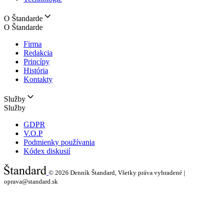
O Štandarde
O Štandarde
Firma
Redakcia
Princípy
História
Kontakty
Služby
Služby
GDPR
V.O.P
Podmienky používania
Kódex diskusií
© 2026
Denník Štandard, Všetky práva vyhradené |
oprava@standard.sk