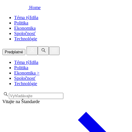
Home
Téma týždňa
Politika
Ekonomika
Spoločnosť
Technológie
Predplatné
Téma týždňa
Politika
Ekonomika
>
Spoločnosť
Technológie
Vitajte na Štandarde