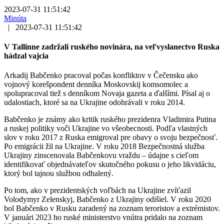
2023-07-31 11:51:42
Minúta
|
2023-07-31 11:51:42
V Tallinne zadržali ruského novinára, na veľvyslanectvo Ruska
hádzal vajcia
Arkadij Babčenko pracoval počas konfliktov v Čečensku ako
vojnový korešpondent denníka Moskovskij komsomolec a
spolupracoval tiež s denníkom Novaja gazeta a ďalšími. Písal aj o
udalostiach, ktoré sa na Ukrajine odohrávali v roku 2014.
Babčenko je známy ako kritik ruského prezidenra Vladimira Putina
a ruskej politiky voči Ukrajine vo všeobecnosti. Podľa vlastných
slov v roku 2017 z Ruska emigroval pre obavy o svoju bezpečnosť.
Po emigrácii žil na Ukrajine. V roku 2018 Bezpečnostná služba
Ukrajiny zinscenovala Babčenkovu vraždu – údajne s cieľom
identifikovať objednávateľov skutočného pokusu o jeho likvidáciu,
ktorý bol tajnou službou odhalený.
Po tom, ako v prezidentských voľbách na Ukrajine zvíťazil
Volodymyr Zelenskyj, Babčenko z Ukrajiny odišiel. V roku 2020
bol Babčenko v Rusku zaradený na zoznam teroristov a extrémistov.
V januári 2023 ho ruské ministerstvo vnútra pridalo na zoznam