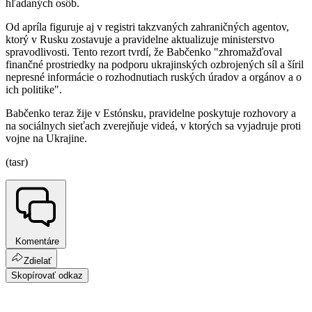
hľadaných osôb.
Od apríla figuruje aj v registri takzvaných zahraničných agentov,
ktorý v Rusku zostavuje a pravidelne aktualizuje ministerstvo
spravodlivosti. Tento rezort tvrdí, že Babčenko "zhromažďoval
finančné prostriedky na podporu ukrajinských ozbrojených síl a šíril
nepresné informácie o rozhodnutiach ruských úradov a orgánov a o
ich politike".
Babčenko teraz žije v Estónsku, pravidelne poskytuje rozhovory a
na sociálnych sieťach zverejňuje videá, v ktorých sa vyjadruje proti
vojne na Ukrajine.
(tasr)
Komentáre
Zdielať
Skopírovať odkaz