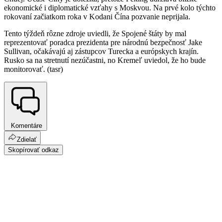
ekonomické i diplomatické vzťahy s Moskvou. Na prvé kolo týchto
rokovaní začiatkom roka v Kodani Čína pozvanie neprijala.
Tento týždeň rôzne zdroje uviedli, že Spojené štáty by mal
reprezentovať poradca prezidenta pre národnú bezpečnosť Jake
Sullivan, očakávajú aj zástupcov Turecka a európskych krajín.
Rusko sa na stretnutí nezúčastni, no Kremeľ uviedol, že ho bude
monitorovať. (tasr)
Komentáre
Zdielať
Skopírovať odkaz