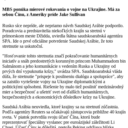
MBS ponúka mierové rokovania o vojne na Ukrajine. Má za
sebou Čínu, z Ameriky príde Jake Sullivan
Rusko síce nepríde, ale nepriamo návrh Saudskej Arábie podporilo.
Poradcovia a predstavitelia niekoľkých krajín sa stretnú v
prímorskom meste Džidda, uviedla štátna saudskoarabská agentúra
SPA. Ide o prvé oficiálne potvrdenie Saudskej Arábie, že toto
stretnutie sa uskutoční.
"Hosťovanie tohto stretnutia značí pokračovanie humanitárnych
iniciatív a snáh predostretých korunným princom Muhammadom bin
Salmánom a jeho komunikácie s vedením Ruska a Ukrajiny od
prvých dní vypuknutia krízy," uvádza SPA. Saudskoarabská vláda
dúfa, že stretnutie "prispeje k posilneniu dialógu a spolupráce", aby
sa zaistilo vyriešenie vojny na Ukrajine diplomatickými a
politickými spôsobmi. Riešenie by malo tiež posilniť medzinárodný
mier a bezpečnosť a ušetriť svet od ďalších humanitárnych,
bezpečnostných a ekonomických dôsledkov krízy na Ukrajine.
Saudská Arábia neuviedla, ktoré krajiny sa na stretnutí zúčastnia.
Podľa agentúry Reuters sa očakávajú zástupcovia približne 40 krajín
sveta. V piatok potvrdila svoju účasť Čína, ktorú bude
reprezentovať špeciálny vyslanec pre euroázijské záležitosti Li
Chuej. Účasť Číny je dôležitá, pretože Peking udržiava blízke