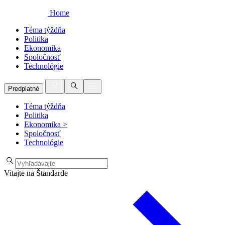
Home
Téma týždňa
Politika
Ekonomika
Spoločnosť
Technológie
Predplatné
Téma týždňa
Politika
Ekonomika
>
Spoločnosť
Technológie
Vitajte na Štandarde