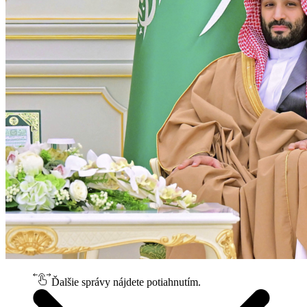
Ďalšie správy nájdete potiahnutím.