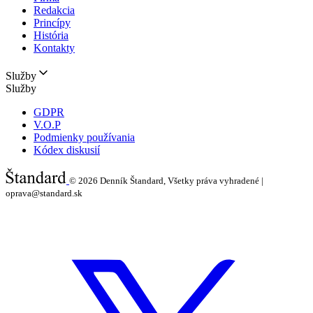
Redakcia
Princípy
História
Kontakty
Služby
Služby
GDPR
V.O.P
Podmienky používania
Kódex diskusií
© 2026
Denník Štandard, Všetky práva vyhradené |
oprava@standard.sk