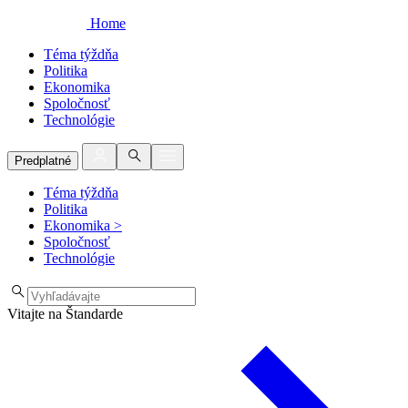
Home
Téma týždňa
Politika
Ekonomika
Spoločnosť
Technológie
Predplatné
Téma týždňa
Politika
Ekonomika
>
Spoločnosť
Technológie
Vitajte na Štandarde