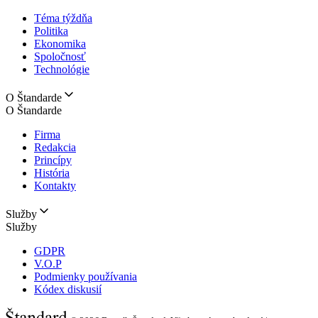
Téma týždňa
Politika
Ekonomika
Spoločnosť
Technológie
O Štandarde
O Štandarde
Firma
Redakcia
Princípy
História
Kontakty
Služby
Služby
GDPR
V.O.P
Podmienky používania
Kódex diskusií