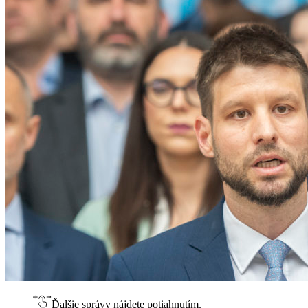
Ďalšie správy nájdete potiahnutím.