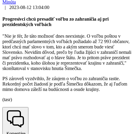
Minúta
|
2023-08-12 13:04:00
Progresívci chcú presadiť voľbu zo zahraničia aj pri
prezidentských voľbách
"Nie je fér, že táto možnosť dnes neexistuje. O voľbu poštou v
predčasných parlamentných voľbách požiadalo až 72 993 občanov,
ktorí chcú mať slovo v tom, kto a akým smerom bude viesť
Slovensko. Nevidím dôvod, prečo by ľudia žijúci v zahraničí nemali
mať právo rozhodovať aj o hlave štátu. Je to pritom práve prezident
či prezidentka, koho úlohou je reprezentovať krajinu v zahraničí,"
skonštatoval v stanovisku hnutia Šimečka.
PS zároveň vyzdvihlo, že záujem o voľbu zo zahraničia rastie.
Rekordný počet žiadostí je podľa Šimečku dôkazom, že aj ľuďom
mimo domova záleží na budúcnosti a osude krajiny.
(tasr)
Komentáre