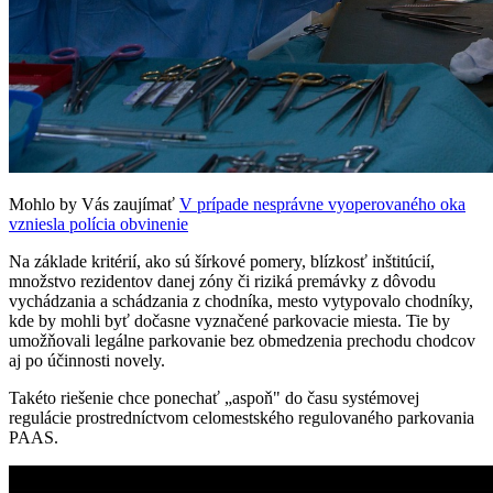
Mohlo by Vás zaujímať
V prípade nesprávne vyoperovaného oka
vzniesla polícia obvinenie
Na základe kritérií, ako sú šírkové pomery, blízkosť inštitúcií,
množstvo rezidentov danej zóny či riziká premávky z dôvodu
vychádzania a schádzania z chodníka, mesto vytypovalo chodníky,
kde by mohli byť dočasne vyznačené parkovacie miesta. Tie by
umožňovali legálne parkovanie bez obmedzenia prechodu chodcov
aj po účinnosti novely.
Takéto riešenie chce ponechať „aspoň" do času systémovej
regulácie prostredníctvom celomestského regulovaného parkovania
PAAS.