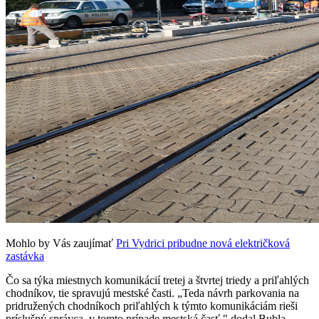
Mohlo by Vás zaujímať
Pri Vydrici pribudne nová električková
zastávka
Čo sa týka miestnych komunikácií tretej a štvrtej triedy a priľahlých
chodníkov, tie spravujú mestské časti. „Teda návrh parkovania na
pridružených chodníkoch priľahlých k týmto komunikáciám rieši
príslušný správca, v tomto prípade mestská časť," dodal Bubla.