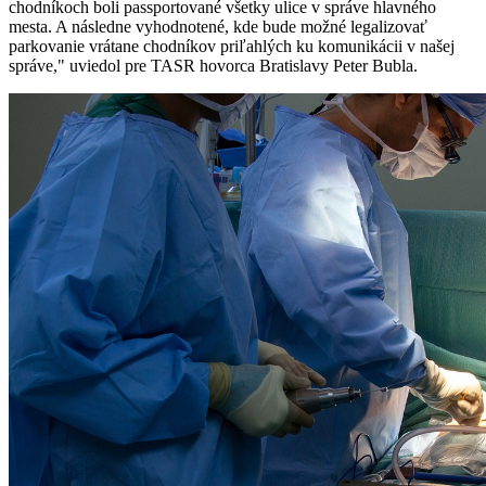
chodníkoch boli passportované všetky ulice v správe hlavného
mesta. A následne vyhodnotené, kde bude možné legalizovať
parkovanie vrátane chodníkov priľahlých ku komunikácii v našej
správe," uviedol pre TASR hovorca Bratislavy Peter Bubla.