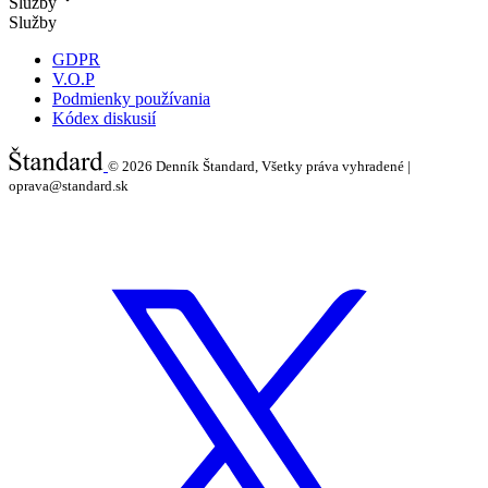
Služby
Služby
GDPR
V.O.P
Podmienky používania
Kódex diskusií
© 2026
Denník Štandard, Všetky práva vyhradené |
oprava@standard.sk