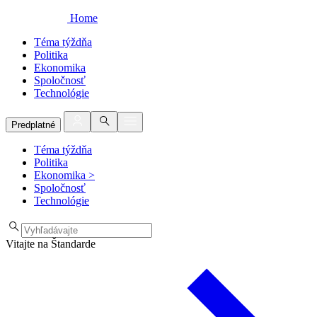
Home
Téma týždňa
Politika
Ekonomika
Spoločnosť
Technológie
Predplatné
Téma týždňa
Politika
Ekonomika
>
Spoločnosť
Technológie
Vitajte na Štandarde