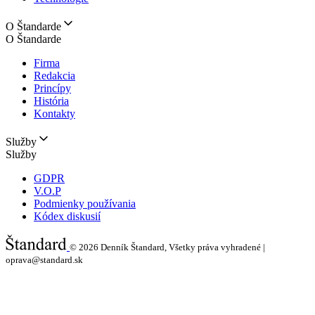
O Štandarde
O Štandarde
Firma
Redakcia
Princípy
História
Kontakty
Služby
Služby
GDPR
V.O.P
Podmienky používania
Kódex diskusií
© 2026
Denník Štandard, Všetky práva vyhradené |
oprava@standard.sk