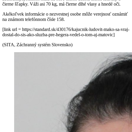
čierne šľapky. Váži asi 70 kg, má čierne dlhé vlasy a hnedé oči.
Akékoľvek informácie o nezvestnej osobe môže verejnosť oznámiť
na známom telefónnom čísle 158.
[link url = https://standard.sk/430176/kajucnik-ludovit-mako-sa-vraj-
dostal-do-sis-ako-sluzba-pre-hegera-vedel-o-tom-aj-matovic]
(SITA, Záchranný systém Slovensko)