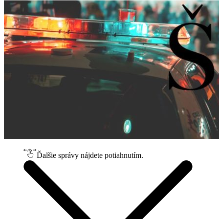
Ďalšie správy nájdete potiahnutím.