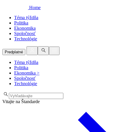
Home
Téma týždňa
Politika
Ekonomika
Spoločnosť
Technológie
Predplatné
Téma týždňa
Politika
Ekonomika
>
Spoločnosť
Technológie
Vitajte na Štandarde