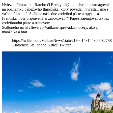
Hviezda filmov ako Rambo či Rocky takýmto návrhom zareagovala
na poznámku pápežovho tlmočníka, ktorý povedal „vyrastali sme s
vašimi filmami". Stallone následne zodvihol päste a opýtal sa
Františka: „Ste pripravený si zaboxovať?" Pápež zareagoval taktiež
zodvihnutím päste a úsmevom.
Stalloneho na návšteve vo Vatikáne sprevádzali dcéry, ako aj
manželka a brat.
https://twitter.com/VaticanNews/status/1700143144866582738
Audiencia Stalloneho. Zdroj: Twitter