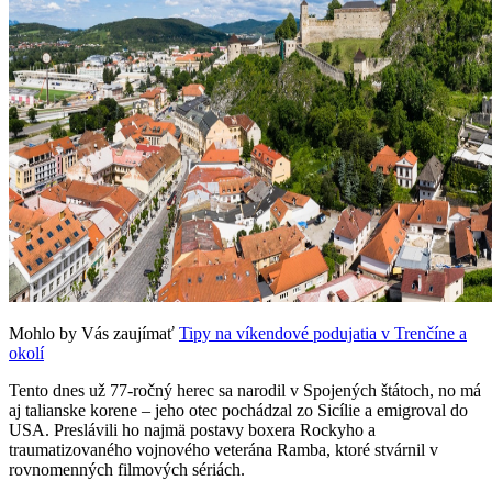
Mohlo by Vás zaujímať
Tipy na víkendové podujatia v Trenčíne a
okolí
Tento dnes už 77-ročný herec sa narodil v Spojených štátoch, no má
aj talianske korene – jeho otec pochádzal zo Sicílie a emigroval do
USA. Preslávili ho najmä postavy boxera Rockyho a
traumatizovaného vojnového veterána Ramba, ktoré stvárnil v
rovnomenných filmových sériách.