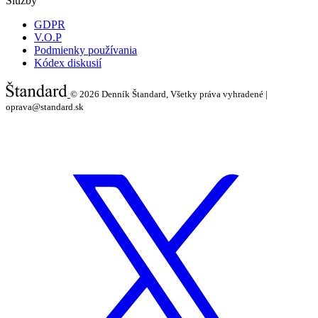
Služby
GDPR
V.O.P
Podmienky používania
Kódex diskusií
© 2026
Denník Štandard, Všetky práva vyhradené |
oprava@standard.sk