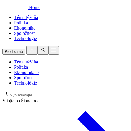
Home
Téma týždňa
Politika
Ekonomika
Spoločnosť
Technológie
Predplatné
Téma týždňa
Politika
Ekonomika
>
Spoločnosť
Technológie
Vitajte na Štandarde