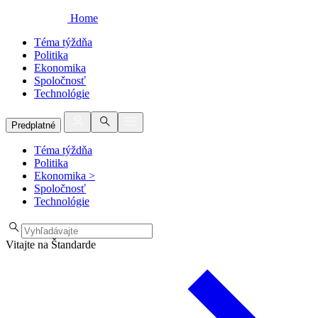
Home
Téma týždňa
Politika
Ekonomika
Spoločnosť
Technológie
Predplatné
Téma týždňa
Politika
Ekonomika
>
Spoločnosť
Technológie
Vitajte na Štandarde