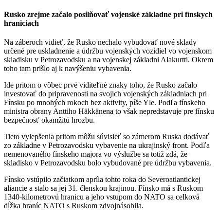
Rusko zrejme začalo posilňovať vojenské základne pri fínskych
hraniciach
Na záberoch vidieť, že Rusko nechalo vybudovať nové sklady
určené pre uskladnenie a údržbu vojenských vozidiel vo vojenskom
skladisku v Petrozavodsku a na vojenskej základni Alakurtti. Okrem
toho tam prišlo aj k navýšeniu vybavenia.
Ide pritom o vôbec prvé viditeľné znaky toho, že Rusko začalo
investovať do pripravenosti na svojich vojenských základniach pri
Fínsku po mnohých rokoch bez aktivity, píše Yle. Podľa fínskeho
ministra obrany Anttiho Häkkänena to však nepredstavuje pre fínsku
bezpečnosť okamžitú hrozbu.
Tieto vylepšenia pritom môžu súvisieť so zámerom Ruska dodávať
zo základne v Petrozavodsku vybavenie na ukrajinský front. Podľa
nemenovaného fínskeho majora vo výslužbe sa totiž zdá, že
skladisko v Petrozavodsku bolo vybudované pre údržbu vybavenia.
Fínsko vstúpilo začiatkom apríla tohto roka do Severoatlantickej
aliancie a stalo sa jej 31. členskou krajinou. Fínsko má s Ruskom
1340-kilometrovú hranicu a jeho vstupom do NATO sa celková
dĺžka hraníc NATO s Ruskom zdvojnásobila.