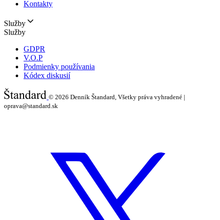
Kontakty
Služby
Služby
GDPR
V.O.P
Podmienky používania
Kódex diskusií
© 2026
Denník Štandard, Všetky práva vyhradené |
oprava@standard.sk