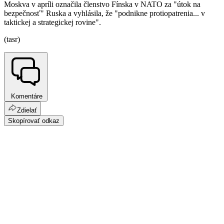
Moskva v apríli označila členstvo Fínska v NATO za "útok na
bezpečnosť" Ruska a vyhlásila, že "podnikne protiopatrenia... v
taktickej a strategickej rovine".
(tasr)
Komentáre
Zdielať
Skopírovať odkaz