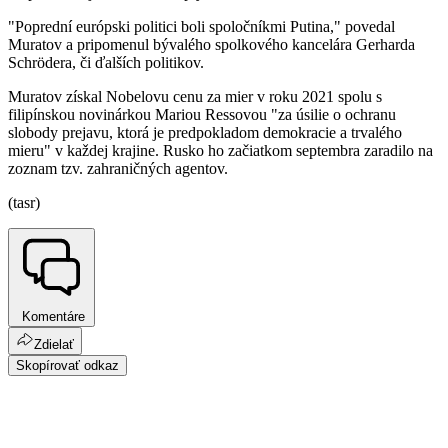
"Poprední európski politici boli spoločníkmi Putina," povedal
Muratov a pripomenul bývalého spolkového kancelára Gerharda
Schrödera, či ďalších politikov.
Muratov získal Nobelovu cenu za mier v roku 2021 spolu s
filipínskou novinárkou Mariou Ressovou "za úsilie o ochranu
slobody prejavu, ktorá je predpokladom demokracie a trvalého
mieru" v každej krajine. Rusko ho začiatkom septembra zaradilo na
zoznam tzv. zahraničných agentov.
(tasr)
Komentáre
Zdielať
Skopírovať odkaz