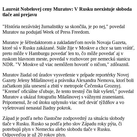
Laureát Nobelovej ceny Muratov: V Rusku neexistuje sloboda
tlače ani prejavu
"História nezávislej žurnalistiky sa skončila, je po nej," povedal
Muratov na podujatí Week of Press Freedom.
Muratov je šéfredaktorom a zakladateľom novín Novaja Gazeta,
ktoré sú v Rusku zakázané. Stále žije v Moskve a chce sa tam vrátiť,
preto môže v Hamburgu povedať len to, čo môže povedať aj v
ruskom hlavnom meste, povedal v rozhovore pre nemeckú stanicu
NDR. "V Moskve už viac nemôžem hovoriť o ničom," zdôraznil.
Muratov žiadal od úradov vysvetlenie v prípade reportérky Novej
Gazety Jeleny Milašinovej a právnika Alexandra Nemova, ktorí boli
začiatkom júla unesení a zbití v metropole Čečenska Groznyj.
"Kremeľ oficiálne sľubuje, že tento trestný čin štát vyšetrí," povedal
Muratov a ukázal fotografiu Milašinovej s vážnymi zraneniami.
Pripomenul, že od útoku uplynulo viac než deväť týždňov a vo
vyšetrovaní nenastal žiadny pokrok.
Západ je podľa neho čiastočne zodpovedný za situáciu slobody
tlače v Rusku. Rusko sa podľa jeho slov Západu roky pýta, či
potrebujú plyn v Nemecku alebo slobodu tlače v Rusku.
Odpoveďou je už 20 rokov plyn.