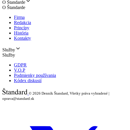
O Štandarde
O Štandarde
Firma
Redakcia
Princípy
História
Kontakty
Služby
Služby
GDPR
V.O.P
Podmienky používania
Kódex diskusií
© 2026
Denník Štandard, Všetky práva vyhradené |
oprava@standard.sk