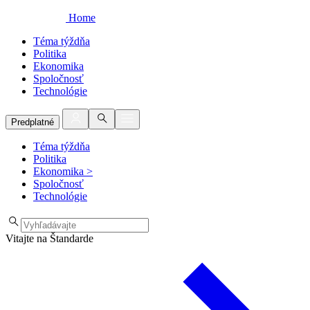
Home
Téma týždňa
Politika
Ekonomika
Spoločnosť
Technológie
Predplatné
Téma týždňa
Politika
Ekonomika
>
Spoločnosť
Technológie
Vitajte na Štandarde