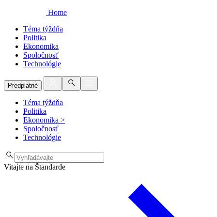
Home
Téma týždňa
Politika
Ekonomika
Spoločnosť
Technológie
Predplatné
Téma týždňa
Politika
Ekonomika
>
Spoločnosť
Technológie
Vitajte na Štandarde