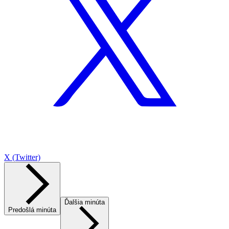
X (Twitter)
Ďalšia minúta
Predošlá minúta