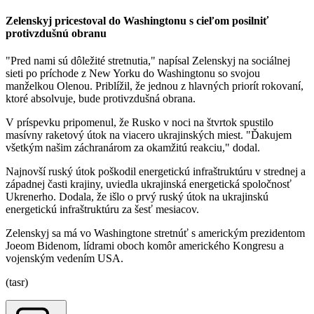
Zelenskyj pricestoval do Washingtonu s cieľom posilniť
protivzdušnú obranu
"Pred nami sú dôležité stretnutia," napísal Zelenskyj na sociálnej
sieti po príchode z New Yorku do Washingtonu so svojou
manželkou Olenou. Priblížil, že jednou z hlavných priorít rokovaní,
ktoré absolvuje, bude protivzdušná obrana.
V príspevku pripomenul, že Rusko v noci na štvrtok spustilo
masívny raketový útok na viacero ukrajinských miest. "Ďakujem
všetkým našim záchranárom za okamžitú reakciu," dodal.
Najnovší ruský útok poškodil energetickú infraštruktúru v strednej a
západnej časti krajiny, uviedla ukrajinská energetická spoločnosť
Ukrenerho. Dodala, že išlo o prvý ruský útok na ukrajinskú
energetickú infraštruktúru za šesť mesiacov.
Zelenskyj sa má vo Washingtone stretnúť s americkým prezidentom
Joeom Bidenom, lídrami oboch komôr amerického Kongresu a
vojenským vedením USA.
(tasr)