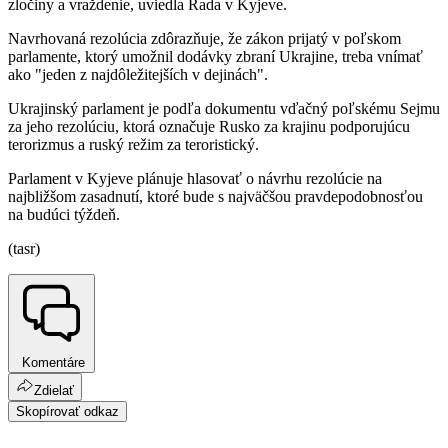
zločiny a vraždenie, uviedla Rada v Kyjeve.
Navrhovaná rezolúcia zdôrazňuje, že zákon prijatý v poľskom
parlamente, ktorý umožnil dodávky zbraní Ukrajine, treba vnímať
ako "jeden z najdôležitejších v dejinách".
Ukrajinský parlament je podľa dokumentu vďačný poľskému Sejmu
za jeho rezolúciu, ktorá označuje Rusko za krajinu podporujúcu
terorizmus a ruský režim za teroristický.
Parlament v Kyjeve plánuje hlasovať o návrhu rezolúcie na
najbližšom zasadnutí, ktoré bude s najväčšou pravdepodobnosťou
na budúci týždeň.
(tasr)
Komentáre
Zdielať
Skopírovať odkaz