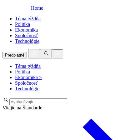
Home
Téma týždňa
Politika
Ekonomika
Spoločnosť
Technológie
Predplatné
Téma týždňa
Politika
Ekonomika
>
Spoločnosť
Technológie
Vitajte na Štandarde