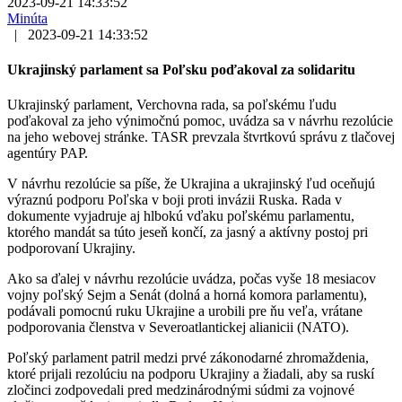
2023-09-21 14:33:52
Minúta
|
2023-09-21 14:33:52
Ukrajinský parlament sa Poľsku poďakoval za solidaritu
Ukrajinský parlament, Verchovna rada, sa poľskému ľudu
poďakoval za jeho výnimočnú pomoc, uvádza sa v návrhu rezolúcie
na jeho webovej stránke. TASR prevzala štvrtkovú správu z tlačovej
agentúry PAP.
V návrhu rezolúcie sa píše, že Ukrajina a ukrajinský ľud oceňujú
výraznú podporu Poľska v boji proti invázii Ruska. Rada v
dokumente vyjadruje aj hlbokú vďaku poľskému parlamentu,
ktorého mandát sa túto jeseň končí, za jasný a aktívny postoj pri
podporovaní Ukrajiny.
Ako sa ďalej v návrhu rezolúcie uvádza, počas vyše 18 mesiacov
vojny poľský Sejm a Senát (dolná a horná komora parlamentu),
podávali pomocnú ruku Ukrajine a urobili pre ňu veľa, vrátane
podporovania členstva v Severoatlantickej alianicii (NATO).
Poľský parlament patril medzi prvé zákonodarné zhromaždenia,
ktoré prijali rezolúciu na podporu Ukrajiny a žiadali, aby sa ruskí
zločinci zodpovedali pred medzinárodnými súdmi za vojnové