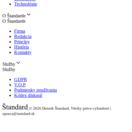
Technológie
O Štandarde
O Štandarde
Firma
Redakcia
Princípy
História
Kontakty
Služby
Služby
GDPR
V.O.P
Podmienky používania
Kódex diskusií
© 2026
Denník Štandard, Všetky práva vyhradené |
oprava@standard.sk