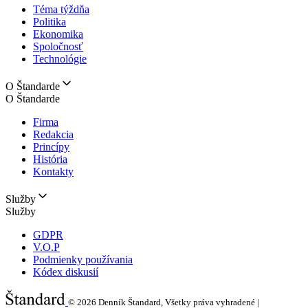
Téma týždňa
Politika
Ekonomika
Spoločnosť
Technológie
O Štandarde
O Štandarde
Firma
Redakcia
Princípy
História
Kontakty
Služby
Služby
GDPR
V.O.P
Podmienky používania
Kódex diskusií
© 2026
Denník Štandard, Všetky práva vyhradené |