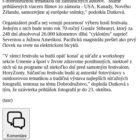
s dobrodružnou tematikou od zahraničných autorov. "Máme
prihlásených viacero filmov zo zámoria - USA, Kanady, Nového
Zélandu, samozrejme aj európske snímky," podotkla Dutková.
Organizátori podľa nej venujú pozornosť výberu hostí festivalu.
Jedným z nich bude tento rok 70-ročný Gustáv Stibranyi, ktorý za
248 dní absolvoval 26.000 kilometrov dlhú "cyklotúru" naprieč
Severnou a Južnou Amerikou. Pacifickú magistrálu prešiel ako prvý
človek na svete na elektrickom bicykli.
"V rámci festivalu sa budú opäť konať aj súťaže a workshopy
sekcie Umenie a šport v živote zdravotne postihnutých, niektoré z
nich sú na programe už niekoľko dní pred samotným festivalom.
HoryZonty. Súčasťou festivalu budú aj autorské fotovýstavy s
outdoorovou tematikou a tradičná výstava najlepších súťažných
fotografií, tentoraz na tému Dobrodružstvo," doplnila Dutková s
tým, že uzávierka prihlášok fotografií je do 23. októbra.
(tasr)
Komentáre