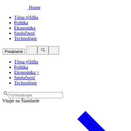
Home
Téma týždňa
Politika
Ekonomika
Spoločnosť
Technológie
Predplatné
Téma týždňa
Politika
Ekonomika
>
Spoločnosť
Technológie
Vitajte na Štandarde