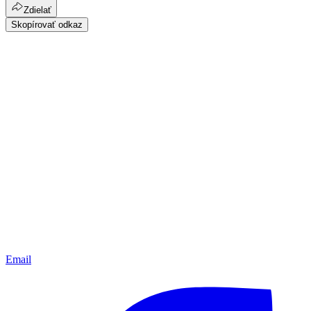
Zdielať
Skopírovať odkaz
Email