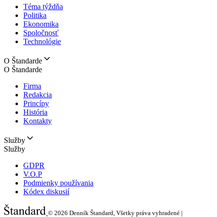
Téma týždňa
Politika
Ekonomika
Spoločnosť
Technológie
O Štandarde
O Štandarde
Firma
Redakcia
Princípy
História
Kontakty
Služby
Služby
GDPR
V.O.P
Podmienky používania
Kódex diskusií
© 2026
Denník Štandard, Všetky práva vyhradené |