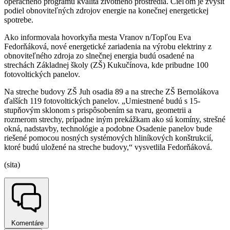
operačného programu kvalita životného prostredia. Cieľom je zvýšiť
podiel obnoviteľných zdrojov energie na konečnej energetickej
spotrebe.
Ako informovala hovorkyňa mesta Vranov n/Topľou Eva
Fedorňáková, nové energetické zariadenia na výrobu elektriny z
obnoviteľného zdroja zo slnečnej energia budú osadené na
strechách Základnej školy (ZŠ) Kukučínova, kde pribudne 100
fotovoltických panelov.
Na streche budovy ZŠ Juh osadia 89 a na streche ZŠ Bernolákova
ďalších 119 fotovoltických panelov. „Umiestnené budú s 15-
stupňovým sklonom s prispôsobením sa tvaru, geometrii a
rozmerom strechy, prípadne iným prekážkam ako sú komíny, strešné
okná, nadstavby, technológie a podobne Osadenie panelov bude
riešené pomocou nosných systémových hliníkových konštrukcií,
ktoré budú uložené na streche budovy,“ vysvetlila Fedorňáková.
(sita)
Komentáre