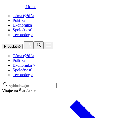
Home
Téma týždňa
Politika
Ekonomika
Spoločnosť
Technológie
Predplatné
Téma týždňa
Politika
Ekonomika
>
Spoločnosť
Technológie
Vitajte na Štandarde