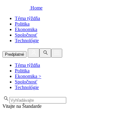
Home
Téma týždňa
Politika
Ekonomika
Spoločnosť
Technológie
Predplatné
Téma týždňa
Politika
Ekonomika
>
Spoločnosť
Technológie
Vitajte na Štandarde