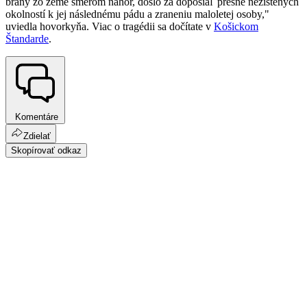
brány zo zeme smerom nahor, došlo za doposiaľ presne nezistených
okolností k jej následnému pádu a zraneniu maloletej osoby,"
uviedla hovorkyňa. Viac o tragédii sa dočítate v
Košickom
Štandarde
.
Komentáre
Zdielať
Skopírovať odkaz