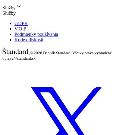
Služby
Služby
GDPR
V.O.P
Podmienky používania
Kódex diskusií
© 2026
Denník Štandard, Všetky práva vyhradené |
oprava@standard.sk