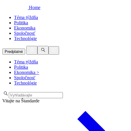
Home
Téma týždňa
Politika
Ekonomika
Spoločnosť
Technológie
Predplatné
Téma týždňa
Politika
Ekonomika
>
Spoločnosť
Technológie
Vitajte na Štandarde