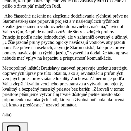
nehody, keď po náraze opitého vodiča do zastávky MHD Zochova
prišlo o život päť mladých ľudí.
„Ako čiastočné riešenie na zlepšenie dodržiavania rýchlosti práve na
Staromestskej sme pripravili projekt a v nasledujúcich týždňoch
zrealizujeme zmenu vodorovného dopravného značenia," uviedol
Vallo s tým, že pôjde najmä o zúženie šírky jazdných pruhov.
Princíp je podľa neho jednoduchý, ale v zahraničí overený a účinný.
„Užšie jazdné pruhy psychologicky navádzajú vodičov, aby jazdili
pomalšie práve na úsekoch, akým je Staromestská, kde priestorové
pomery navádzajú na rýchlu jazdu," vysvetlil a dodal, že táto úprava
nebude mať vplyv na kapacitu a priepustnosť komunikácie.
Metropolitný inštitút Bratislavy zároveň pripravuje ucelenú stratégiu
dopravných úprav pre túto lokalitu, ako aj revitalizáciu priľahlých
verejných priestorov vrátane lokality Zochova. Zámerom je podľa
Valla zlepšiť kvalitu verejného priestranstva a vytvoriť prepojený,
kvalitný a bezpečný mestský priestor bez bariér. „Zároveň v tomto
priestore plánujeme vytvoriť aj trvalé dôstojné pietne miesto ako
pripomienku na mladých ľudí, ktorých životná púť bola ukončená
tak kruto a predčasne," uzavrel primátor.
(sita)