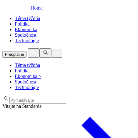
Home
Téma týždňa
Politika
Ekonomika
Spoločnosť
Technológie
Predplatné
Téma týždňa
Politika
Ekonomika
>
Spoločnosť
Technológie
Vitajte na Štandarde