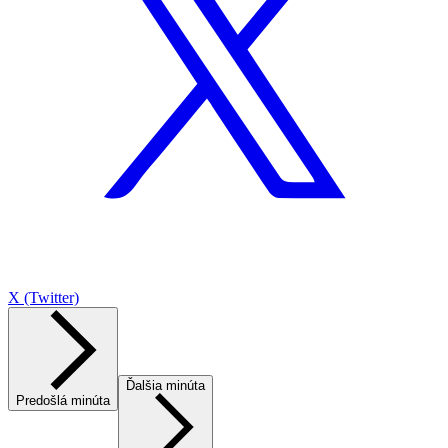
X (Twitter)
Ďalšia minúta
Predošlá minúta