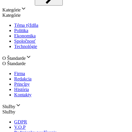
Kategórie
Kategórie
Téma týždňa
Politika
Ekonomika
Spoločnosť
Technológie
O Štandarde
O Štandarde
Firma
Redakcia
Princípy
História
Kontakty
Služby
Služby
GDPR
V.O.P