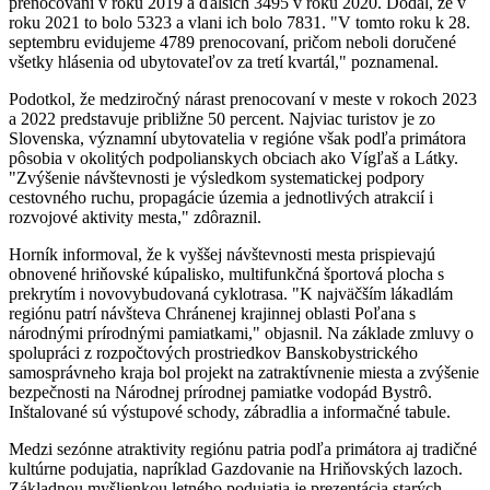
prenocovaní v roku 2019 a ďalších 3495 v roku 2020. Dodal, že v
roku 2021 to bolo 5323 a vlani ich bolo 7831. "V tomto roku k 28.
septembru evidujeme 4789 prenocovaní, pričom neboli doručené
všetky hlásenia od ubytovateľov za tretí kvartál," poznamenal.
Podotkol, že medziročný nárast prenocovaní v meste v rokoch 2023
a 2022 predstavuje približne 50 percent. Najviac turistov je zo
Slovenska, významní ubytovatelia v regióne však podľa primátora
pôsobia v okolitých podpolianskych obciach ako Vígľaš a Látky.
"Zvýšenie návštevnosti je výsledkom systematickej podpory
cestovného ruchu, propagácie územia a jednotlivých atrakcií i
rozvojové aktivity mesta," zdôraznil.
Horník informoval, že k vyššej návštevnosti mesta prispievajú
obnovené hriňovské kúpalisko, multifunkčná športová plocha s
prekrytím i novovybudovaná cyklotrasa. "K najväčším lákadlám
regiónu patrí návšteva Chránenej krajinnej oblasti Poľana s
národnými prírodnými pamiatkami," objasnil. Na základe zmluvy o
spolupráci z rozpočtových prostriedkov Banskobystrického
samosprávneho kraja bol projekt na zatraktívnenie miesta a zvýšenie
bezpečnosti na Národnej prírodnej pamiatke vodopád Bystrô.
Inštalované sú výstupové schody, zábradlia a informačné tabule.
Medzi sezónne atraktivity regiónu patria podľa primátora aj tradičné
kultúrne podujatia, napríklad Gazdovanie na Hriňovských lazoch.
Základnou myšlienkou letného podujatia je prezentácia starých