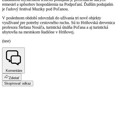
remesiel a spôsobov hospodárenia na Podpoľaní. Ďalším podujatím
je ľudový festival Muziky pod Poľanou.
V poslednom období odovzdali do užívania tri nové objekty
využívané pre potreby cestovného ruchu. Sú to Hriňovská drevenica
profesora Štefana Nosáľa, turistická útulňa Poľana a aj turistická
ubytovňa na mestskom štadióne v Hriňovej.
(tasr)
Komentáre
Zdielať
Skopírovať odkaz