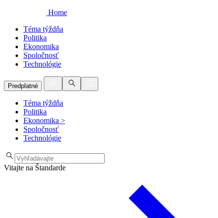
Home
Téma týždňa
Politika
Ekonomika
Spoločnosť
Technológie
Predplatné
Téma týždňa
Politika
Ekonomika
>
Spoločnosť
Technológie
Vitajte na Štandarde