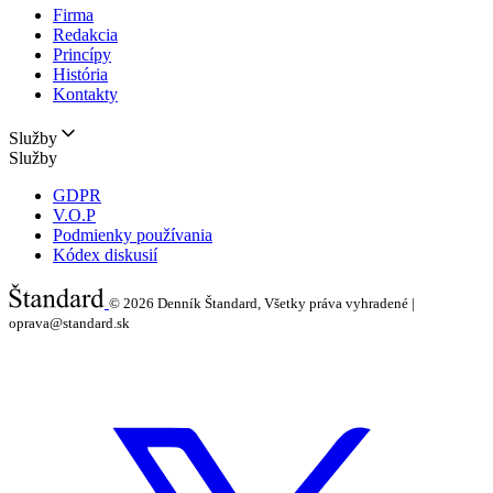
Firma
Redakcia
Princípy
História
Kontakty
Služby
Služby
GDPR
V.O.P
Podmienky používania
Kódex diskusií
© 2026
Denník Štandard, Všetky práva vyhradené |
oprava@standard.sk