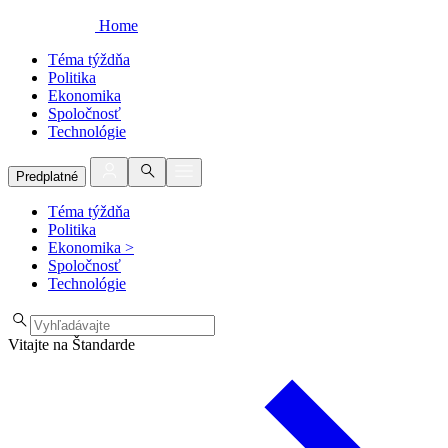
Home
Téma týždňa
Politika
Ekonomika
Spoločnosť
Technológie
Predplatné
Téma týždňa
Politika
Ekonomika
>
Spoločnosť
Technológie
Vitajte na Štandarde