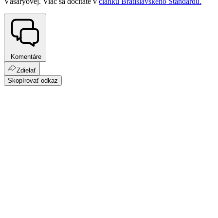
Vášaryovej. Viac sa dočítate v
článku Bratislavského Štandardu.
Komentáre
Zdielať
Skopírovať odkaz