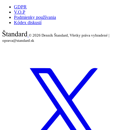
GDPR
V.O.P
Podmienky používania
Kódex diskusií
© 2026
Denník Štandard, Všetky práva vyhradené |
oprava@standard.sk