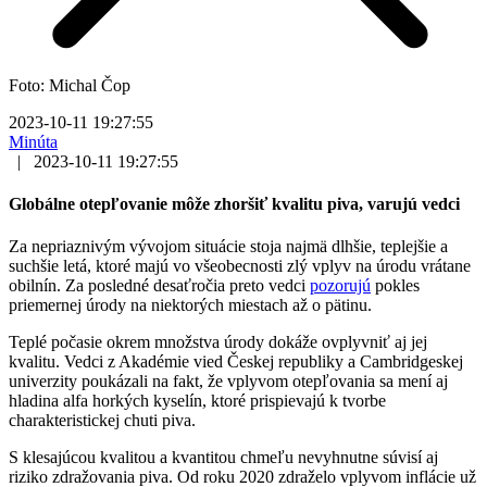
Foto: Michal Čop
2023-10-11 19:27:55
Minúta
|
2023-10-11 19:27:55
Globálne otepľovanie môže zhoršiť kvalitu piva, varujú vedci
Za nepriaznivým vývojom situácie stoja najmä dlhšie, teplejšie a
suchšie letá, ktoré majú vo všeobecnosti zlý vplyv na úrodu vrátane
obilnín. Za posledné desaťročia preto vedci
pozorujú
pokles
priemernej úrody na niektorých miestach až o pätinu.
Teplé počasie okrem množstva úrody dokáže ovplyvniť aj jej
kvalitu. Vedci z Akadémie vied Českej republiky a Cambridgeskej
univerzity poukázali na fakt, že vplyvom otepľovania sa mení aj
hladina alfa horkých kyselín, ktoré prispievajú k tvorbe
charakteristickej chuti piva.
S klesajúcou kvalitou a kvantitou chmeľu nevyhnutne súvisí aj
riziko zdražovania piva. Od roku 2020 zdraželo vplyvom inflácie už