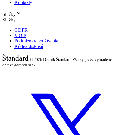
Kontakty
Služby
Služby
GDPR
V.O.P
Podmienky používania
Kódex diskusií
© 2026
Denník Štandard, Všetky práva vyhradené |
oprava@standard.sk