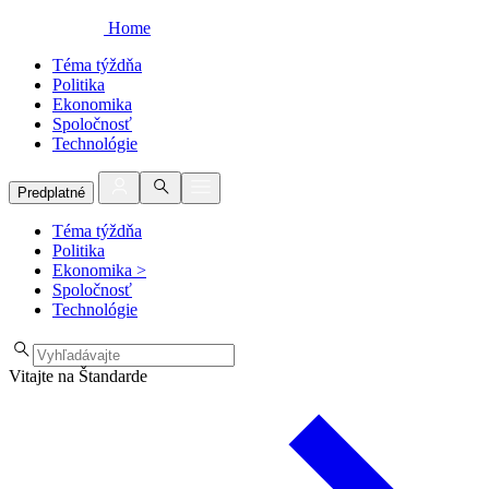
Home
Téma týždňa
Politika
Ekonomika
Spoločnosť
Technológie
Predplatné
Téma týždňa
Politika
Ekonomika
>
Spoločnosť
Technológie
Vitajte na Štandarde