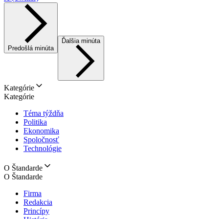
Ďalšia minúta
Predošlá minúta
Kategórie
Kategórie
Téma týždňa
Politika
Ekonomika
Spoločnosť
Technológie
O Štandarde
O Štandarde
Firma
Redakcia
Princípy