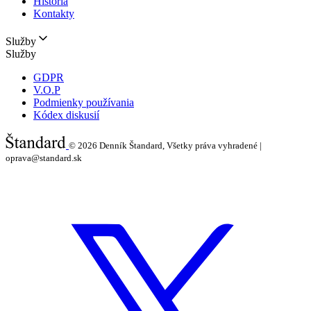
História
Kontakty
Služby
Služby
GDPR
V.O.P
Podmienky používania
Kódex diskusií
© 2026
Denník Štandard, Všetky práva vyhradené |
oprava@standard.sk