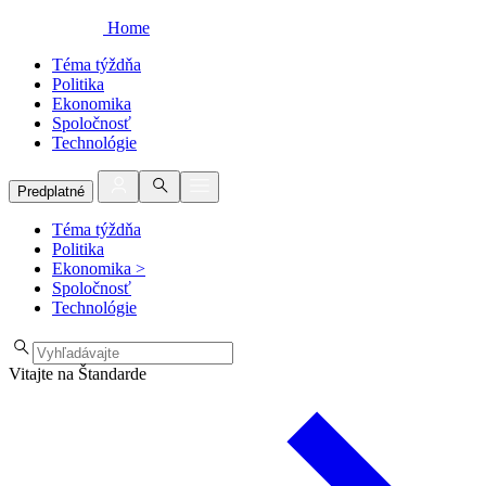
Home
Téma týždňa
Politika
Ekonomika
Spoločnosť
Technológie
Predplatné
Téma týždňa
Politika
Ekonomika
>
Spoločnosť
Technológie
Vitajte na Štandarde