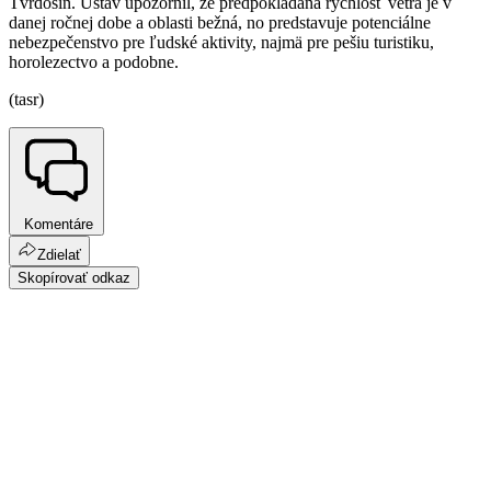
Tvrdošín. Ústav upozornil, že predpokladaná rýchlosť vetra je v
danej ročnej dobe a oblasti bežná, no predstavuje potenciálne
nebezpečenstvo pre ľudské aktivity, najmä pre pešiu turistiku,
horolezectvo a podobne.
(tasr)
Komentáre
Zdielať
Skopírovať odkaz