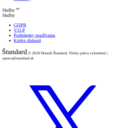
Služby
Služby
GDPR
V.O.P
Podmienky používania
Kódex diskusií
© 2026
Denník Štandard, Všetky práva vyhradené |
oprava@standard.sk