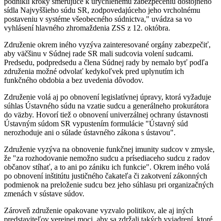
podnikli kroky smerujúce k urýchlenému zabezpečeniu dôstojného
sídla Najvyššieho súdu SR, zodpovedajúceho jeho vrcholnému
postaveniu v systéme všeobecného súdnictva," uvádza sa vo
vyhlásení hlavného zhromaždenia ZSS z 12. októbra.
Združenie okrem iného vyzýva zainteresované orgány zabezpečiť,
aby väčšinu v Súdnej rade SR mali sudcovia volení sudcami.
Predsedu, podpredsedu a člena Súdnej rady by nemalo byť podľa
združenia možné odvolať kedykoľvek pred uplynutím ich
funkčného obdobia a bez uvedenia dôvodov.
Združenie volá aj po obnovení legislatívnej úpravy, ktorá vyžaduje
súhlas Ústavného súdu na vzatie sudcu a generálneho prokurátora
do väzby. Hovorí tiež o obnovení univerzálnej ochrany ústavnosti
Ústavným súdom SR vypustením formulácie "Ústavný súd
nerozhoduje ani o súlade ústavného zákona s ústavou".
Združenie vyzýva na obnovenie funkčnej imunity sudcov v zmysle,
že "za rozhodovanie nemožno sudcu a prísediaceho sudcu z radov
občanov stíhať, a to ani po zániku ich funkcie". Okrem iného volá
po obnovení inštitútu justičného čakateľa či zakotvení zákonných
podmienok na preloženie sudcu bez jeho súhlasu pri organizačných
zmenách v sústave súdov.
Zároveň združenie opakovane vyzvalo politikov, ale aj iných
predstaviteľov verejnej moci, aby sa zdržali takých vyjadrení, ktoré