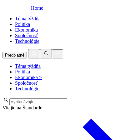
Home
Téma týždňa
Politika
Ekonomika
Spoločnosť
Technológie
Predplatné
Téma týždňa
Politika
Ekonomika
>
Spoločnosť
Technológie
Vitajte na Štandarde