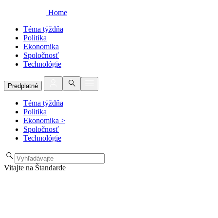
Home
Téma týždňa
Politika
Ekonomika
Spoločnosť
Technológie
Predplatné
Téma týždňa
Politika
Ekonomika
>
Spoločnosť
Technológie
Vitajte na Štandarde