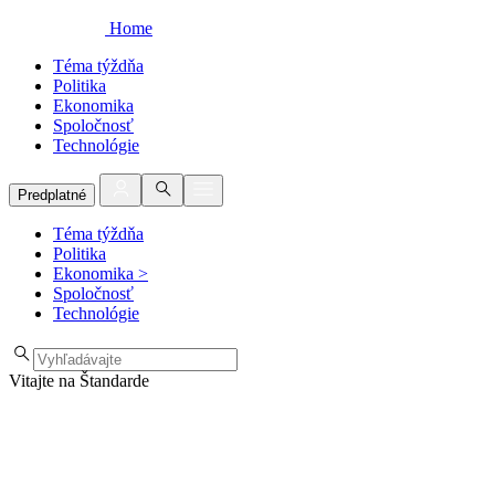
Home
Téma týždňa
Politika
Ekonomika
Spoločnosť
Technológie
Predplatné
Téma týždňa
Politika
Ekonomika
>
Spoločnosť
Technológie
Vitajte na Štandarde