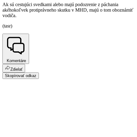
Ak sú cestujúci svedkami alebo majú podozrenie z páchania
akéhokoľvek protiprávneho skutku v MHD, majú o tom oboznámiť
vodiča.
(tasr)
Komentáre
Zdielať
Skopírovať odkaz