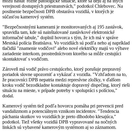
môžu nastať rôzne patologické situácie, ktoré sa dejú aj na iných
verejnosti dostupných priestranstvách," podotkol Chlebovec. Na
posilnenie bezpečnosti DPB obstaráva vozidlá, v ktorých je
súčasťou kamerový systém.
"Bezpečnostnými kamerami je monitorovaných aj 195 zastávok,
spravidla tam, kde sú nainštalované zastávkové elektronické
informačné tabule," doplnil hovorca s tým, že ich má v správe
Mestská polícia Bratislava. Vo vozidlách sú podľa neho aj napríklad
tlačidlá "znamenie vodičovi" alebo nové električky majú vo výbave
zariadenie interkom, prostredníctvom ktorého sa môže cestujúci
skontaktovať s vodičom.
Zároveň má vodič právo cestujúceho, ktorý porušuje prepravný
poriadok slovne upozorniť a vykázať z vozidla. "Vzhľadom na to,
že pracovníci DPB nepatria medzi represívne zložky, v ďalšom
kroku vodič bezodkladne kontaktuje dopravný dispečing, ktorý rieši
situáciu na mieste, v prípade potreby v spolupráci s políciou,"
dodal.
Kamerový systém tiež podľa hovorcu pomáha pri prevencii pred
vandalizmom a potenciálnym vznikom incidentov. "Tendencia
páchania skutkov vo vozidlách je preto dlhodobo klesajúca,"
podotkol. Tiež všetky vozidlá DPB vypravované na nočných
linkách sú vybavené kamerovým systémom aj so záznamom.