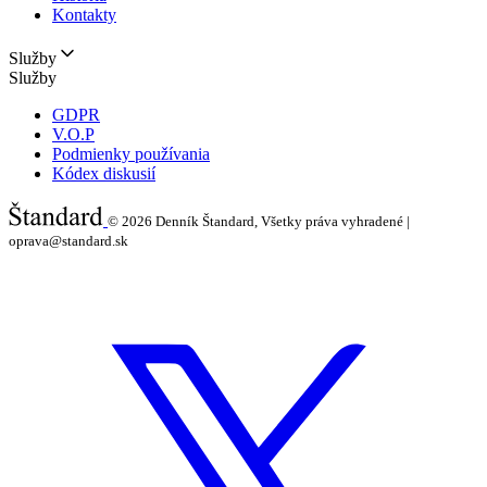
Kontakty
Služby
Služby
GDPR
V.O.P
Podmienky používania
Kódex diskusií
© 2026
Denník Štandard, Všetky práva vyhradené |
oprava@standard.sk