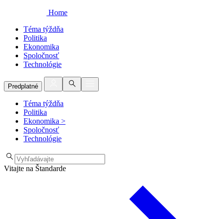
Home
Téma týždňa
Politika
Ekonomika
Spoločnosť
Technológie
Predplatné
Téma týždňa
Politika
Ekonomika
>
Spoločnosť
Technológie
Vitajte na Štandarde