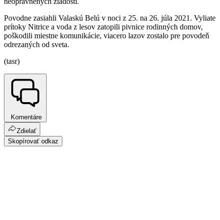
neoprávnených žiadostí.
Povodne zasiahli Valaskú Belú v noci z 25. na 26. júla 2021. Vyliate
prítoky Nitrice a voda z lesov zatopili pivnice rodinných domov,
poškodili miestne komunikácie, viacero lazov zostalo pre povodeň
odrezaných od sveta.
(tasr)
Komentáre
Zdielať
Skopírovať odkaz