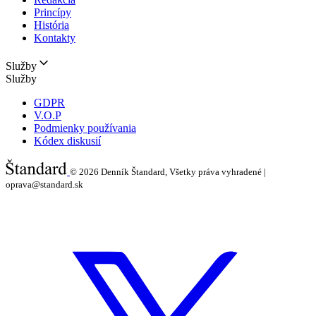
Princípy
História
Kontakty
Služby
Služby
GDPR
V.O.P
Podmienky používania
Kódex diskusií
© 2026
Denník Štandard, Všetky práva vyhradené |
oprava@standard.sk