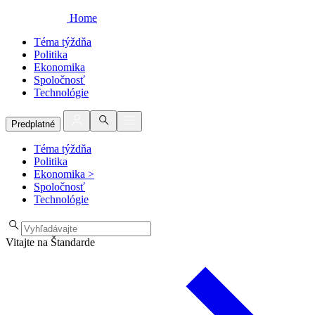
Home
Téma týždňa
Politika
Ekonomika
Spoločnosť
Technológie
Predplatné
Téma týždňa
Politika
Ekonomika
>
Spoločnosť
Technológie
Vitajte na Štandarde