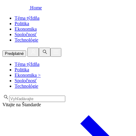
Home
Téma týždňa
Politika
Ekonomika
Spoločnosť
Technológie
Predplatné
Téma týždňa
Politika
Ekonomika
>
Spoločnosť
Technológie
Vitajte na Štandarde