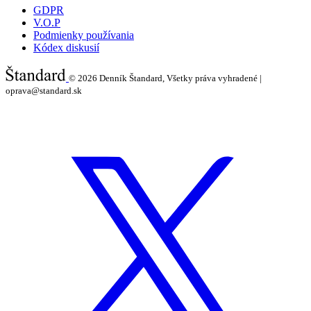
GDPR
V.O.P
Podmienky používania
Kódex diskusií
© 2026
Denník Štandard, Všetky práva vyhradené |
oprava@standard.sk