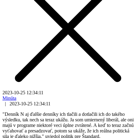
2023-10-25 12:34:11
Minúta
|
2023-10-25 12:34:11
"Denník N aj ďalšie denníky ich tlačili a dotlačili ich do takého
výsledku, tak nech sa teraz ukážu. Ja som umiernený liberál, ale oni
majú v programe niektoré veci úplne zvrátené. A keď to teraz začnú
vyťahovať a presadzovať, potom sa ukáže, že ich reálna politická
sila je ďaleko nižšia," uviedol politik pre Štandard.