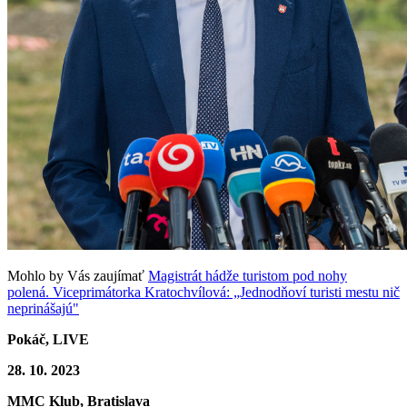
Mohlo by Vás zaujímať
Magistrát hádže turistom pod nohy
polená. Viceprimátorka Kratochvílová: „Jednodňoví turisti mestu nič
neprinášajú"
Pokáč, LIVE
28. 10. 2023
MMC Klub, Bratislava