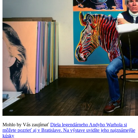
Mohlo by Vás zaujímať
Diela legendárneho Andyho Warhola si
môžete pozrieť aj v Bratislave. Na výstave uvidíte jeho najznámejšie
kúsky