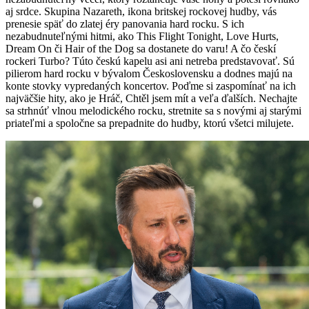
aj srdce. Skupina Nazareth, ikona britskej rockovej hudby, vás
prenesie späť do zlatej éry panovania hard rocku. S ich
nezabudnuteľnými hitmi, ako This Flight Tonight, Love Hurts,
Dream On či Hair of the Dog sa dostanete do varu! A čo českí
rockeri Turbo? Túto českú kapelu asi ani netreba predstavovať. Sú
pilierom hard rocku v bývalom Československu a dodnes majú na
konte stovky vypredaných koncertov. Poďme si zaspomínať na ich
najväčšie hity, ako je Hráč, Chtěl jsem mít a veľa ďalších. Nechajte
sa strhnúť vlnou melodického rocku, stretnite sa s novými aj starými
priateľmi a spoločne sa prepadnite do hudby, ktorú všetci milujete.