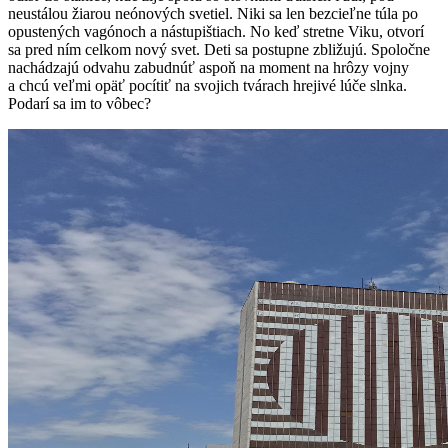
neustálou žiarou neónových svetiel. Niki sa len bezcieľne túla po
opustených vagónoch a nástupištiach. No keď stretne Viku, otvorí
sa pred ním celkom nový svet. Deti sa postupne zbližujú. Spoločne
nachádzajú odvahu zabudnúť aspoň na moment na hrôzy vojny
a chcú veľmi opäť pocítiť na svojich tvárach hrejivé lúče slnka.
Podarí sa im to vôbec?