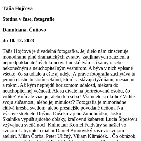
Táňa Hojčová
Stotina v čase, fotografie
Danubiana, Čuňovo
do 10. 12. 2023
Táňa Hojčová je divadelná fotografka. Jej dielo nám zinscenuje
monodrámu plnú dramatických zvratov, zaujímavých zauzlení a
nepredpokladateľných koncov. Ľudské tváre sú samy o sebe
nekonečným a neuchopiteľným vesmírom. A býva v nich vpísané
všetko, čo sa udialo a ešte aj udeje. A práve fotografia zachytáva tú
jemnú elasticitu stotín sekúnd, ktoré sa stávajú týždňami, mesiacmi
a rokmi. Až kým neprejdú horizontom udalostí, niekam do
neuchopiteľnej večnosti. Ak sa dívate na portrétovanú osobu, čo
vidíte? Vnímate viac ju, alebo len seba? Všimnete si okolie? Vidíte
svoju súčasnosť, alebo jej minulosť? Fotografia je mimoriadne
citlivá kresba svetlom, alebo presnejšie povedané tieňom. Na
výstave stretnete Dušana Dušeka v jeho Zimohrádku, Josku
Skalníka vypúšťajúceho oblaky, kráľovnú kabaretu Lucia Šípošovú
vzývajúcu svetlá noci. Knihotaur Kornel Feldváry sa našiel vo
svojom Labyrinte a maliar Daniel Brunovský zasa vo svojom
ateliéri. Milan Čorba, Peter Uličný, Viliam Klimáček... Čo obrázok,