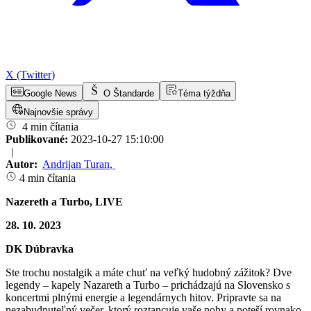
X (Twitter)
Google News
O Štandarde
Téma týždňa
Najnovšie správy
4 min čítania
Publikované:
2023-10-27 15:10:00
|
Autor:
Andrijan Turan
,
4 min čítania
Nazereth a Turbo, LIVE
28. 10. 2023
DK Dúbravka
Ste trochu nostalgik a máte chuť na veľký hudobný zážitok? Dve
legendy – kapely Nazareth a Turbo – prichádzajú na Slovensko s
koncertmi plnými energie a legendárnych hitov. Pripravte sa na
nezabudnuteľný večer, ktorý roztancuje vaše nohy a poteší rovnako