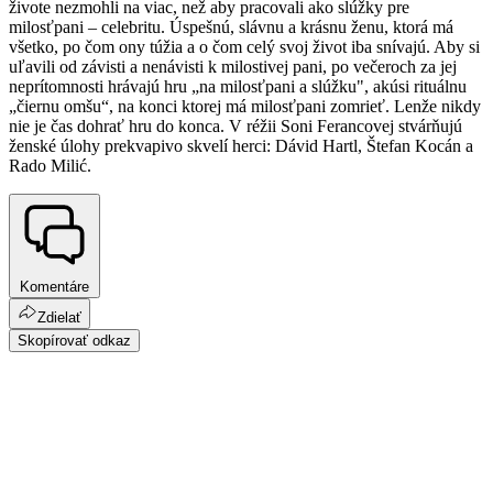
živote nezmohli na viac, než aby pracovali ako slúžky pre
milosťpani – celebritu. Úspešnú, slávnu a krásnu ženu, ktorá má
všetko, po čom ony túžia a o čom celý svoj život iba snívajú. Aby si
uľavili od závisti a nenávisti k milostivej pani, po večeroch za jej
neprítomnosti hrávajú hru „na milosťpani a slúžku", akúsi rituálnu
„čiernu omšu“, na konci ktorej má milosťpani zomrieť. Lenže nikdy
nie je čas dohrať hru do konca. V réžii Soni Ferancovej stvárňujú
ženské úlohy prekvapivo skvelí herci: Dávid Hartl, Štefan Kocán a
Rado Milić.
Komentáre
Zdielať
Skopírovať odkaz