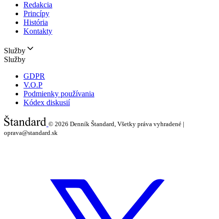
Redakcia
Princípy
História
Kontakty
Služby
Služby
GDPR
V.O.P
Podmienky používania
Kódex diskusií
© 2026
Denník Štandard, Všetky práva vyhradené |
oprava@standard.sk