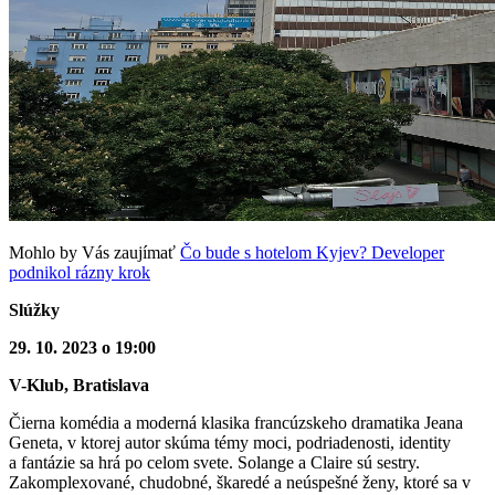
Mohlo by Vás zaujímať
Čo bude s hotelom Kyjev? Developer
podnikol rázny krok
Slúžky
29. 10. 2023 o 19:00
V-Klub, Bratislava
Čierna komédia a moderná klasika francúzskeho dramatika Jeana
Geneta, v ktorej autor skúma témy moci, podriadenosti, identity
a fantázie sa hrá po celom svete. Solange a Claire sú sestry.
Zakomplexované, chudobné, škaredé a neúspešné ženy, ktoré sa v