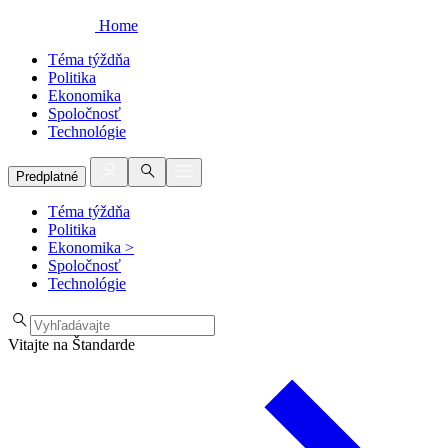
Home
Téma týždňa
Politika
Ekonomika
Spoločnosť
Technológie
Predplatné
Téma týždňa
Politika
Ekonomika
>
Spoločnosť
Technológie
Vitajte na Štandarde