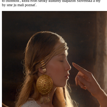
to osobnosť, ktorá tvorí široký kultúrny diapazón Slovenska a my
by sme ju mali poznať.