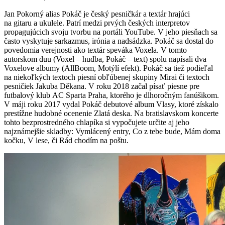
Jan Pokorný alias Pokáč je český pesničkár a textár hrajúci
na gitaru a ukulele. Patrí medzi prvých českých interpretov
propagujúcich svoju tvorbu na portáli YouTube. V jeho piesňach sa
často vyskytuje sarkazmus, irónia a nadsádzka. Pokáč sa dostal do
povedomia verejnosti ako textár speváka Voxela. V tomto
autorskom duu (Voxel – hudba, Pokáč – text) spolu napísali dva
Voxelove albumy (AllBoom, Motýlí efekt). Pokáč sa tiež podieľal
na niekoľkých textoch piesní obľúbenej skupiny Mirai či textoch
pesničiek Jakuba Děkana. V roku 2018 začal písať piesne pre
futbalový klub AC Sparta Praha, ktorého je dlhoročným fanúšikom.
V máji roku 2017 vydal Pokáč debutové album Vlasy, ktoré získalo
prestížne hudobné ocenenie Zlatá deska. Na bratislavskom koncerte
tohto bezprostredného chlapíka si vypočujete určite aj jeho
najznámejšie skladby: Vymlácený entry, Co z tebe bude, Mám doma
kočku, V lese, či Rád chodím na poštu.