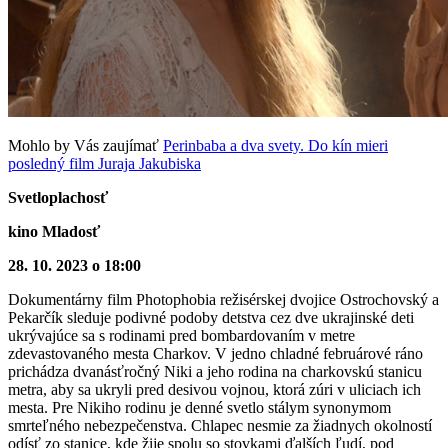
Mohlo by Vás zaujímať
Perinbaba a dva svety. Do kín mieri
posledný film Juraja Jakubiska
Svetloplachosť
kino Mladosť
28. 10. 2023 o 18:00
Dokumentárny film Photophobia režisérskej dvojice Ostrochovský a
Pekarčík sleduje podivné podoby detstva cez dve ukrajinské deti
ukrývajúce sa s rodinami pred bombardovaním v metre
zdevastovaného mesta Charkov. V jedno chladné februárové ráno
prichádza dvanásťročný Niki a jeho rodina na charkovskú stanicu
metra, aby sa ukryli pred desivou vojnou, ktorá zúri v uliciach ich
mesta. Pre Nikiho rodinu je denné svetlo stálym synonymom
smrteľného nebezpečenstva. Chlapec nesmie za žiadnych okolností
odísť zo stanice, kde žije spolu so stovkami ďalších ľudí, pod