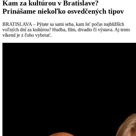
Kam za kultúrou v Bratislave?
Prinášame niekoľko osvedčených tipov
BRATISLAVA – Pýtate sa sami seba, kam ísť počas najbližších
voľných dní za kultúrou? Hudba, film, divadlo či výstava. Aj tento
víkend je z čoho vyberať.