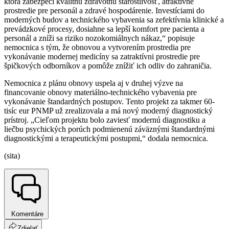
ktorá zabezpečí kvalitnú zdravotnú starostlivosť, atraktívne
prostredie pre personál a zdravé hospodárenie. Investíciami do
moderných budov a technického vybavenia sa zefektívnia klinické a
prevádzkové procesy, dosiahne sa lepší komfort pre pacienta a
personál a zníži sa riziko nozokomiálnych nákaz,“ popisuje
nemocnica s tým, že obnovou a vytvorením prostredia pre
vykonávanie modernej medicíny sa zatraktívni prostredie pre
špičkových odborníkov a pomôže znížiť ich odliv do zahraničia.
Nemocnica z plánu obnovy uspela aj v druhej výzve na
financovanie obnovy materiálno-technického vybavenia pre
vykonávanie štandardných postupov. Tento projekt za takmer 60-
tisíc eur PNMP už zrealizovala a má nový moderný diagnostický
prístroj. „Cieľom projektu bolo zaviesť modernú diagnostiku a
liečbu psychických porúch podmienenú záväznými štandardnými
diagnostickými a terapeutickými postupmi,“ dodala nemocnica.
(sita)
Komentáre
Zdielať