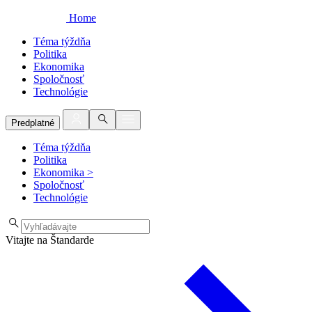
Home
Téma týždňa
Politika
Ekonomika
Spoločnosť
Technológie
Predplatné
Téma týždňa
Politika
Ekonomika
>
Spoločnosť
Technológie
Vitajte na Štandarde