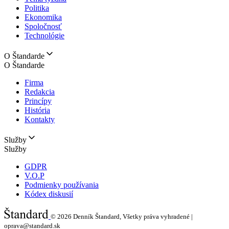
Politika
Ekonomika
Spoločnosť
Technológie
O Štandarde
O Štandarde
Firma
Redakcia
Princípy
História
Kontakty
Služby
Služby
GDPR
V.O.P
Podmienky používania
Kódex diskusií
© 2026
Denník Štandard, Všetky práva vyhradené |
oprava@standard.sk