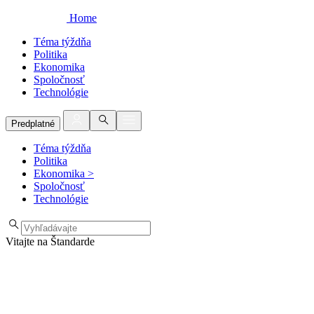
Home
Téma týždňa
Politika
Ekonomika
Spoločnosť
Technológie
Predplatné
Téma týždňa
Politika
Ekonomika
>
Spoločnosť
Technológie
Vitajte na Štandarde